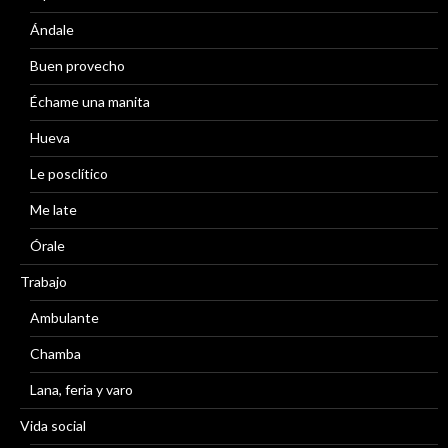
Ándale
Buen provecho
Échame una manita
Hueva
Le posclítico
Me late
Órale
Trabajo
Ambulante
Chamba
Lana, feria y varo
Vida social