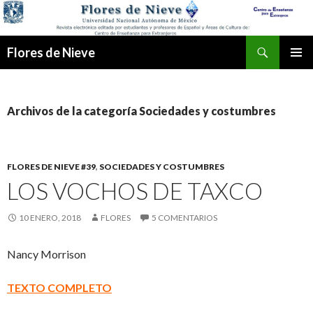
Buscar
Flores de Nieve
IR
MENÚ
AL
PRINCI
CONTENIDO
Archivos de la categoría Sociedades y costumbres
FLORES DE NIEVE #39
,
SOCIEDADES Y COSTUMBRES
LOS VOCHOS DE TAXCO
10 ENERO, 2018
FLORES
5 COMENTARIOS
Nancy Morrison
TEXTO COMPLETO