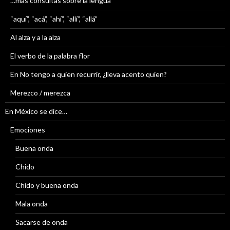
…más consultas sobre la lengua
“aquí”, “acá”, “ahí”, “allí”, “allá”
Al alza y a la alza
El verbo de la palabra flor
En No tengo a quien recurrir, ¿lleva acento quien?
Merezco / merezca
En México se dice…
Emociones
Buena onda
Chido
Chido y buena onda
Mala onda
Sacarse de onda