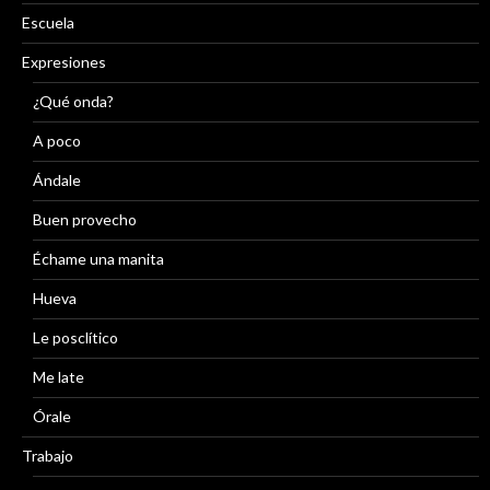
Escuela
Expresiones
¿Qué onda?
A poco
Ándale
Buen provecho
Échame una manita
Hueva
Le posclítico
Me late
Órale
Trabajo