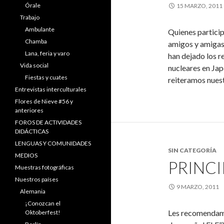
Órale
15 MARZO, 2011
Trabajo
Ambulante
Quienes partici
Chamba
amigos y amigas 
Lana, feria y varo
han dejado los r
Vida social
nucleares en Ja
Fiestas y cuates
reiteramos nuest
Entrevistas interculturales
Flores de Nieve #56 y
anteriores
FOROS DE ACTIVIDADES
DIDÁCTICAS
LENGUAS Y COMUNIDADES
SIN CATEGORÍA
MEDIOS
PRINCI
Muestras fotográficas
Nuestros países
9 MARZO, 2011
Alemania
¡Conozcan el
Les recomendamo
Oktoberfest!