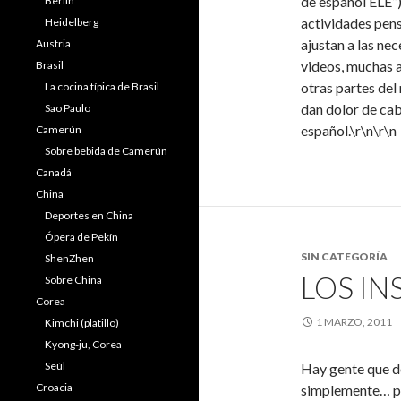
de español ELE”)
Berlín
actividades pens
Heidelberg
ajustan a las ne
Austria
videos, muchas 
Brasil
otras partes del
La cocina típica de Brasil
dan dolor de cab
Sao Paulo
español.\r\n\r\n
Camerún
Sobre bebida de Camerún
Canadá
China
Deportes en China
Ópera de Pekín
SIN CATEGORÍA
ShenZhen
LOS IN
Sobre China
Corea
1 MARZO, 2011
Kimchi (platillo)
Kyong-ju, Corea
Seúl
Hay gente que d
Croacia
simplemente… pas