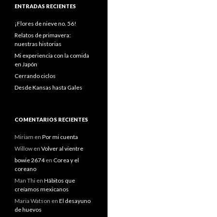
ENTRADAS RECIENTES
¡Flores de nieve no. 56!
Relatos de primavera:
nuestras historias
Mi experiencia con la comida
en Japón
Cerrando ciclos
Desde Kansas hasta Gales
COMENTARIOS RECIENTES
Miriam
en
Por mi cuenta
Willow
en
Volver al vientre
bowie 2674
en
Corea y el
coreano
Man Thi
en
Hábitos que
creíamos mexicanos
Maria Watson
en
El desayuno
de huevos