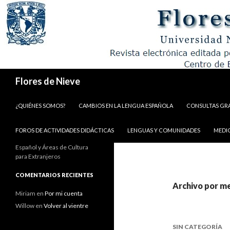
Buscar
Flores de Nieve
IR AL CONTENIDO
¿QUIÉNES SOMOS?
CAMBIOS EN LA LENGUA ESPAÑOLA
CONSULTAS GR
FOROS DE ACTIVIDADES DIDÁCTICAS
LENGUAS Y COMUNIDADES
MEDI
Español y Áreas de Cultura
para Extranjeros
COMENTARIOS RECIENTES
Archivo por m
Miriam
en
Por mi cuenta
Willow
en
Volver al vientre
SIN CATEGORÍA