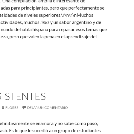
. Una compilación amplia e interesante de
adas para principiantes, pero que perfectamente se
cesidades de niveles superiores.\r\n\r\nMuchos
actividades, muchos
links
y un sabor argentino y de
 mundo de habla hispana para repasar esos temas que
eza, pero que valen la pena en el aprendizaje del
SISTENTES
FLORES
DEJAR UN COMENTARIO
efinitivamente se enamora y no sabe cómo pasó,
ó. Es lo que le sucedió a un grupo de estudiantes