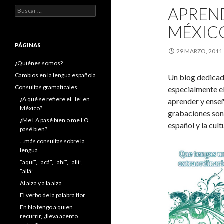
APREN
Buscar:
MÉXICO
PÁGINAS
29 MARZO, 2011
¿Quiénes somos?
Cambios en la lengua española
Un blog dedicad
Consultas gramaticales
especialmente e
¿A qué se refiere el “le” en
aprender y enseña
México?
grabaciones son
¿Me LA pasé bien o me LO
español y la cul
pasé bien?
…más consultas sobre la
lengua
“aquí”, “acá”, “ahí”, “allí”,
“allá”
Al alza y a la alza
El verbo de la palabra flor
En No tengo a quien
recurrir, ¿lleva acento