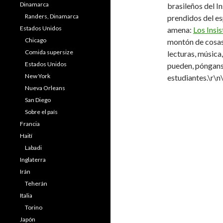
Dinamarca
brasileños del I
Randers, Dinamarca
prendidos del es
Estados Unidos
amena:
Los Insi
Chicago
montón de cosas 
Comida supersize
lecturas, música,
Estados Unidos
pueden, pónganse
New York
estudiantes.\r\n
Nueva Orleans
San Diego
Sobre el país
Francia
Haití
Labadi
Inglaterra
Irán
Teherán
Italia
Torino
Japón