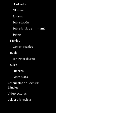
Hokkaido
Okinawa
Saitama
Sobre Japón
Sobre la isla de mi mamá
Tokyo
México
Golf en México
Rusia
San Petersburgo
Suiza
Lucerna
Sobre Suiza
Respuestas de Lecturas
15nales
Videolecturas
Volver a la revista