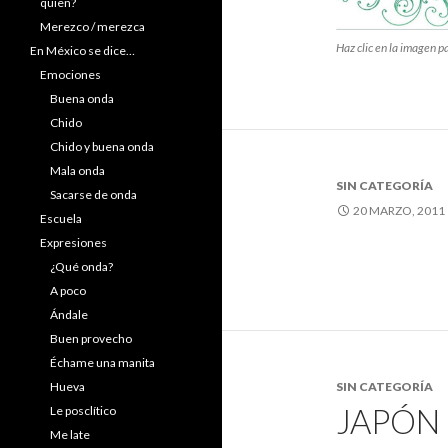
quien?
Merezco / merezca
Haz clic en la imagen pa
En México se dice…
Emociones
Buena onda
Chido
Chido y buena onda
Mala onda
SIN CATEGORÍA
Sacarse de onda
20 MARZO, 2011
Escuela
Expresiones
¿Qué onda?
A poco
Ándale
Buen provecho
Échame una manita
Hueva
SIN CATEGORÍA
JAPÓN
Le posclítico
Me late