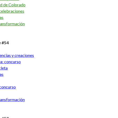
ad de Colorado
 celebraciones
as
ransformación
e #54
encias y creaciones
va: concurso
cleta
as
 concurso
ransformación