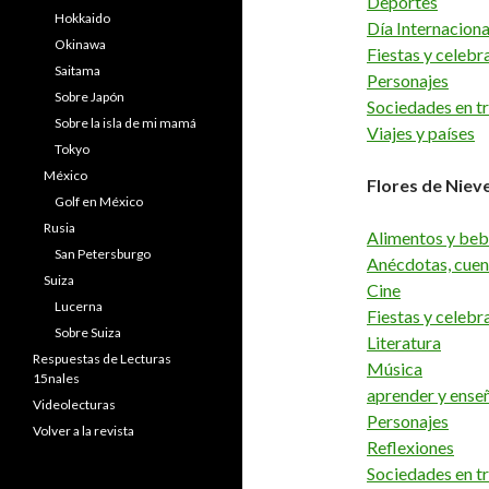
Deportes
Hokkaido
Día Internaciona
Okinawa
Fiestas y celebr
Saitama
Personajes
Sobre Japón
Sociedades en t
Sobre la isla de mi mamá
Viajes y países
Tokyo
México
Flores de Niev
Golf en México
Rusia
Alimentos y beb
San Petersburgo
Anécdotas, cuen
Suiza
Cine
Lucerna
Fiestas y celebr
Sobre Suiza
Literatura
Respuestas de Lecturas
Música
15nales
aprender y ense
Videolecturas
Personajes
Volver a la revista
Reflexiones
Sociedades en t