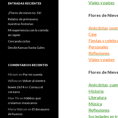
Viajes y países
ENTRADAS RECIENTES
¡Flores de nieve no. 56!
Flores de Niev
Relatos de primavera:
nuestras historias
Anécdotas, poem
Mi experiencia con la comida
Cine
en Japón
Fiestas y celebr
Cerrando ciclos
Personajes
Desde Kansas hasta Gales
Reflexiones
Viajes y países
COMENTARIOS RECIENTES
Flores de Niev
Miriam
en
Por mi cuenta
Willow
en
Volver al vientre
Anécdotas, cuen
bowie 2674
en
Corea y el
Historia
coreano
Literatura
Man Thi
en
Hábitos que
creíamos mexicanos
Música
Maria Watson
en
El desayuno
Reflexiones
de huevos
Sociedades en t