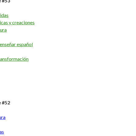
e #53
idas
icas y creaciones
tura
 enseñar español
ransformación
e #52
ura
as