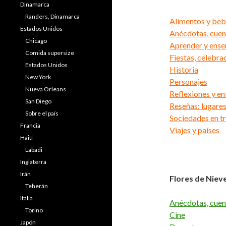
Dinamarca
Randers, Dinamarca
Alimentos y beb
Estados Unidos
Anécdotas, cue
Chicago
Aprender y ense
Comida supersize
Fiestas, celebra
Estados Unidos
Historia
New York
Personajes
Nueva Orleans
Reflexiones y en
San Diego
Reseñas: lugares
Sobre el país
Sociedades en t
Francia
Viajes y países
Haití
Labadi
Inglaterra
Irán
Flores de Niev
Teherán
Italia
Anécdotas, cuen
Torino
Cine
Japón