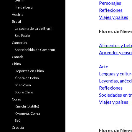
Berlín
Personajes
Heidelberg
Reflexiones
Austria
Viajes y países
Brasil
La cocina típica de Brasil
Flores de Niev
Sao Paulo
Camerún
Alimentos y beb
Sobre bebida de Camerún
Aprender y ense
Canadá
China
Arte
Deportes en China
Lenguas y cultur
Ópera de Pekín
Leyendas, anécd
ShenZhen
Reflexiones
Sobre China
Sociedades en t
Corea
Viajes y países
Kimchi (platillo)
Kyong-ju, Corea
Seúl
Croacia
Flores de Niev