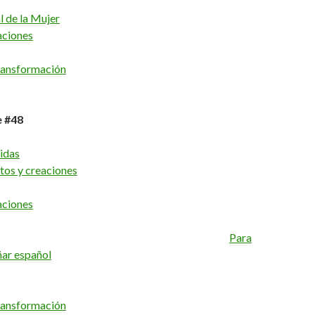
l de la Mujer
aciones
ransformación
e #48
idas
tos y creaciones
aciones
Para
ñar español
ransformación