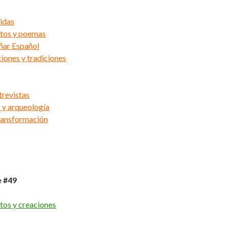
idas
ntos y poemas
ñar Español
ciones y tradiciones
trevistas
 y arqueología
ransformación
e #49
tos y creaciones