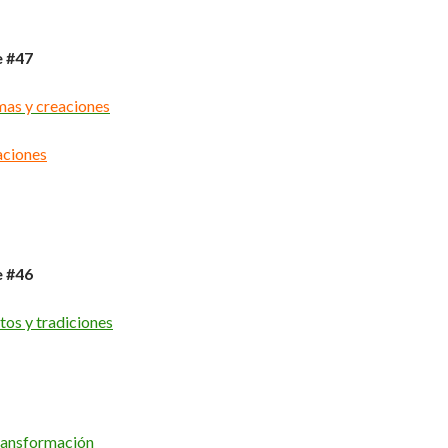
e #47
as y creaciones
aciones
e #46
tos y tradiciones
ransformación