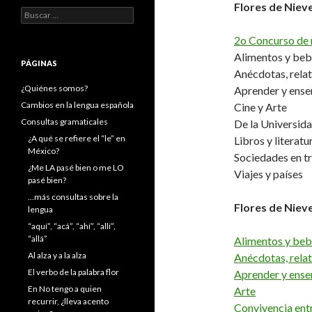
Flores de Niev
Buscar:
2o Concurso de 
Alimentos y beb
PÁGINAS
Anécdotas, relat
¿Quiénes somos?
Aprender y ense
Cambios en la lengua española
Cine y Arte
Consultas gramaticales
De la Universid
¿A qué se refiere el “le” en
Libros y literatu
México?
Sociedades en t
¿Me LA pasé bien o me LO
Viajes y países
pasé bien?
…más consultas sobre la
Flores de Niev
lengua
“aquí”, “acá”, “ahí”, “allí”,
“allá”
Alimentos y beb
Al alza y a la alza
Anécdotas, relat
El verbo de la palabra flor
Aprender y ense
En No tengo a quien
Arte
recurrir, ¿lleva acento
Convivencia ent