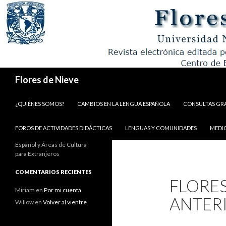
Buscar
Flores de Nieve
IR AL CONTENIDO
¿QUIÉNES SOMOS?
CAMBIOS EN LA LENGUA ESPAÑOLA
CONSULTAS GR
FOROS DE ACTIVIDADES DIDÁCTICAS
LENGUAS Y COMUNIDADES
MEDI
Español y Áreas de Cultura
para Extranjeros
COMENTARIOS RECIENTES
FLORES
Miriam
en
Por mi cuenta
ANTER
Willow
en
Volver al vientre