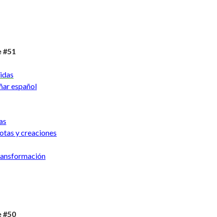
e #51
idas
ñar español
as
otas y creaciones
ransformación
e #50