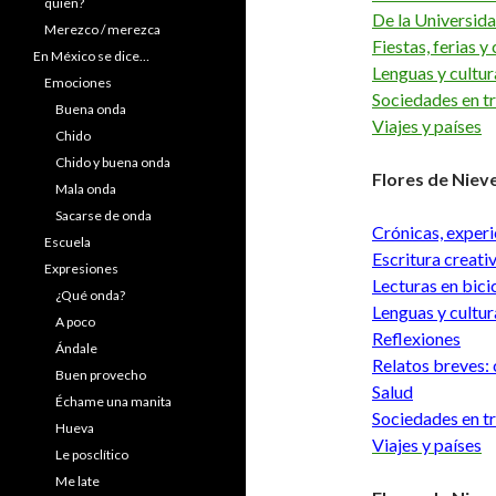
quien?
De la Universid
Merezco / merezca
Fiestas, ferias y
En México se dice…
Lenguas y cultur
Emociones
Sociedades en t
Buena onda
Viajes y países
Chido
Chido y buena onda
Flores de Niev
Mala onda
Sacarse de onda
Crónicas, experi
Escuela
Escritura creati
Expresiones
Lecturas en bici
¿Qué onda?
Lenguas y cultur
A poco
Reflexiones
Ándale
Relatos breves:
Buen provecho
Salud
Échame una manita
Sociedades en t
Hueva
Viajes y países
Le posclítico
Me late