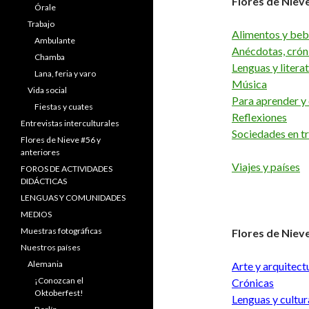
Flores de Niev
Órale
Trabajo
Alimentos y beb
Ambulante
Anécdotas, crón
Chamba
Lenguas y litera
Lana, feria y varo
Música
Vida social
Para aprender y
Fiestas y cuates
Reflexiones
Entrevistas interculturales
Sociedades en t
Flores de Nieve #56 y
anteriores
Viajes y países
FOROS DE ACTIVIDADES
DIDÁCTICAS
LENGUAS Y COMUNIDADES
MEDIOS
Muestras fotográficas
Flores de Niev
Nuestros países
Alemania
Arte y arquitect
¡Conozcan el
Crónicas
Oktoberfest!
Lenguas y cultur