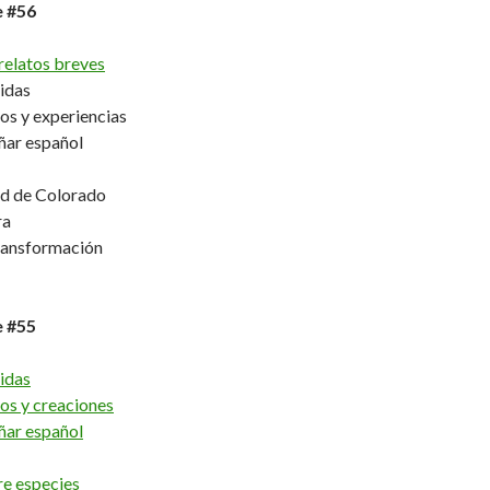
e #56
relatos breves
idas
os y experiencias
ñar español
ad de Colorado
ra
ransformación
e #55
idas
os y creaciones
ñar español
re especies