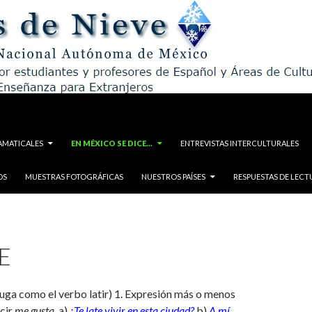
AMATICALES
EN MÉXICO SE DICE…
ENTREVISTAS INTERCULTURALES
OS
MUESTRAS FOTOGRÁFICAS
NUESTROS PAÍSES
RESPUESTAS DE LECT
E
juga como el verbo latir) 1. Expresión más o menos
cir
me gusta
. a)
¿Te late vivir en esta ciudad?
b)
A mí