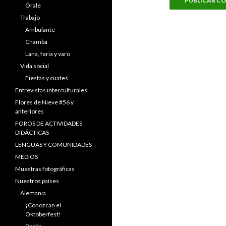
Órale
Trabajo
Ambulante
Chamba
Lana, feria y varo
Vida social
Fiestas y cuates
Entrevistas interculturales
Flores de Nieve #56 y
anteriores
FOROS DE ACTIVIDADES
DIDÁCTICAS
LENGUAS Y COMUNIDADES
MEDIOS
Muestras fotográficas
Nuestros países
Alemania
¡Conozcan el
Oktoberfest!