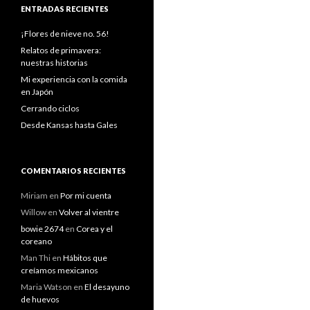
ENTRADAS RECIENTES
¡Flores de nieve no. 56!
Relatos de primavera:
nuestras historias
Mi experiencia con la comida
en Japón
Cerrando ciclos
Desde Kansas hasta Gales
COMENTARIOS RECIENTES
Miriam
en
Por mi cuenta
Willow
en
Volver al vientre
bowie 2674
en
Corea y el
coreano
Man Thi
en
Hábitos que
creíamos mexicanos
Maria Watson
en
El desayuno
de huevos