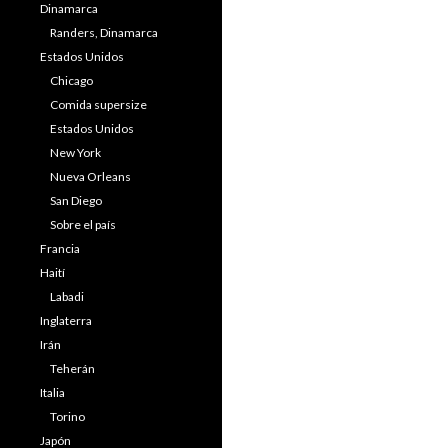
Dinamarca
Randers, Dinamarca
Estados Unidos
Chicago
Comida supersize
Estados Unidos
New York
Nueva Orleans
San Diego
Sobre el país
Francia
Haití
Labadi
Inglaterra
Irán
Teherán
Italia
Torino
Japón