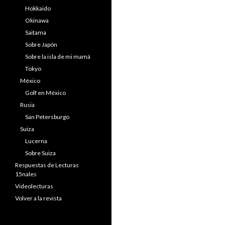
Hokkaido
Okinawa
Saitama
Sobre Japón
Sobre la isla de mi mamá
Tokyo
México
Golf en México
Rusia
San Petersburgo
Suiza
Lucerna
Sobre Suiza
Respuestas de Lecturas
15nales
Videolecturas
Volver a la revista