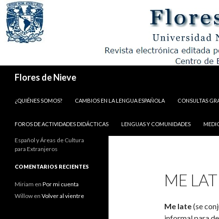
Buscar
Flores de Nieve
IR AL CONTENIDO
¿QUIÉNES SOMOS?
CAMBIOS EN LA LENGUA ESPAÑOLA
CONSULTAS GR
FOROS DE ACTIVIDADES DIDÁCTICAS
LENGUAS Y COMUNIDADES
MEDI
Español y Áreas de Cultura
para Extranjeros
COMENTARIOS RECIENTES
ME LAT
Miriam
en
Por mi cuenta
Willow
en
Volver al vientre
Me late
(se con
informal para de