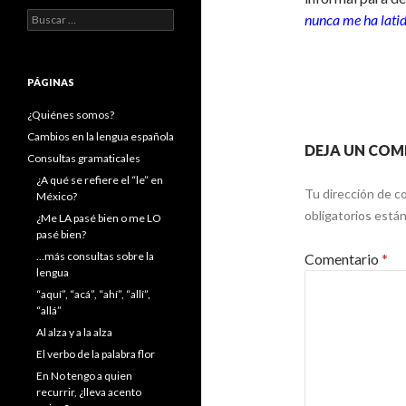
Buscar:
nunca me ha latid
PÁGINAS
¿Quiénes somos?
Cambios en la lengua española
DEJA UN COM
Consultas gramaticales
¿A qué se refiere el “le” en
Tu dirección de co
México?
obligatorios est
¿Me LA pasé bien o me LO
pasé bien?
…más consultas sobre la
Comentario
*
lengua
“aquí”, “acá”, “ahí”, “allí”,
“allá”
Al alza y a la alza
El verbo de la palabra flor
En No tengo a quien
recurrir, ¿lleva acento