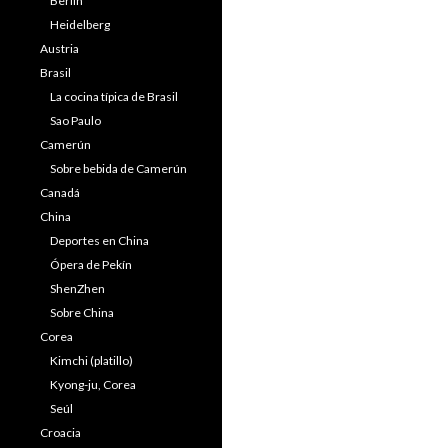
Berlín
Heidelberg
Austria
Brasil
La cocina típica de Brasil
Sao Paulo
Camerún
Sobre bebida de Camerún
Canadá
China
Deportes en China
Ópera de Pekín
ShenZhen
Sobre China
Corea
Kimchi (platillo)
Kyong-ju, Corea
Seúl
Croacia