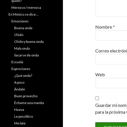
quien?
Merezco / merezca
En México se dice…
Emociones
Nombre
*
Buena onda
Chido
Chido y buena onda
Mala onda
Correo electrón
Sacarse de onda
Escuela
Expresiones
Web
¿Qué onda?
A poco
Ándale
Buen provecho
Échame una manita
Guardar mi nomb
Hueva
para la próxima 
Le posclítico
Me late