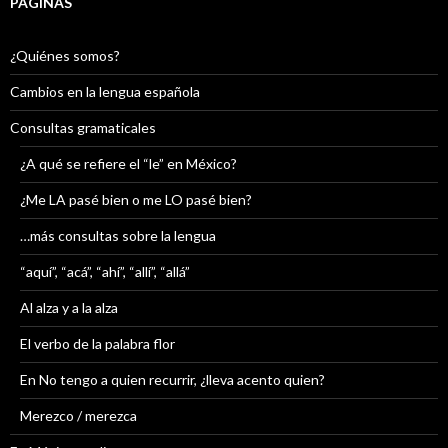
PÁGINAS
¿Quiénes somos?
Cambios en la lengua española
Consultas gramaticales
¿A qué se refiere el “le” en México?
¿Me LA pasé bien o me LO pasé bien?
…más consultas sobre la lengua
“aquí”, “acá”, “ahí”, “allí”, “allá”
Al alza y a la alza
El verbo de la palabra flor
En No tengo a quien recurrir, ¿lleva acento quien?
Merezco / merezca