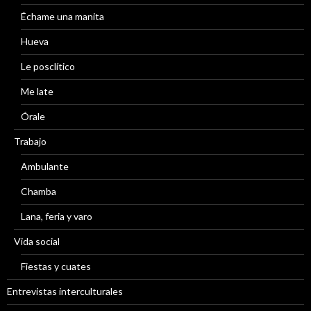
Échame una manita
Hueva
Le posclítico
Me late
Órale
Trabajo
Ambulante
Chamba
Lana, feria y varo
Vida social
Fiestas y cuates
Entrevistas interculturales