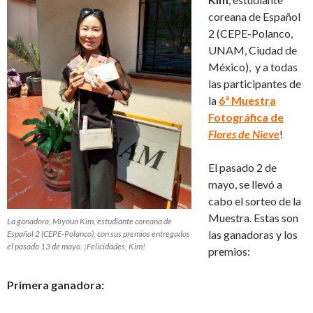
coreana de Español
2 (CEPE-Polanco,
UNAM, Ciudad de
México), y a todas
las participantes de
la
6ª Muestra
Fotográfica de
Flores de Nieve
!
El pasado 2 de
mayo, se llevó a
cabo el sorteo de la
Muestra. Estas son
La ganadora, Miyoun Kim, estudiante coreana de
las ganadoras y los
Español 2 (CEPE-Polanco), con sus premios entregados
el pasado 13 de mayo. ¡Felicidades, Kim!
premios:
Primera ganadora: