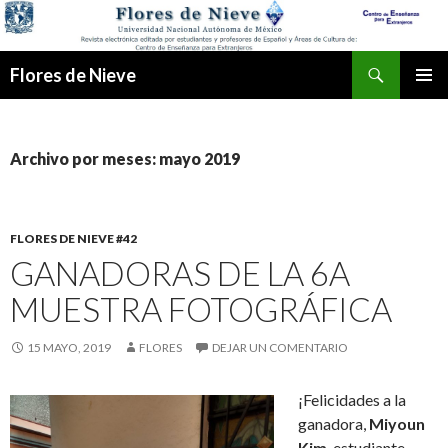
Buscar
Flores de Nieve
IR
MENÚ
AL
PRINCI
CONTENIDO
Archivo por meses: mayo 2019
FLORES DE NIEVE #42
GANADORAS DE LA 6A
MUESTRA FOTOGRÁFICA
15 MAYO, 2019
FLORES
DEJAR UN COMENTARIO
¡Felicidades a la
ganadora,
Miyoun
Kim
, estudiante