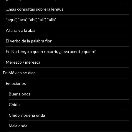
…más consultas sobre la lengua
“aquí”, “acá”, “ahí”, “allí”, “allá”
Al alza y a la alza
El verbo de la palabra flor
En No tengo a quien recurrir, ¿lleva acento quien?
Merezco / merezca
En México se dice…
Emociones
Buena onda
Chido
Chido y buena onda
Mala onda