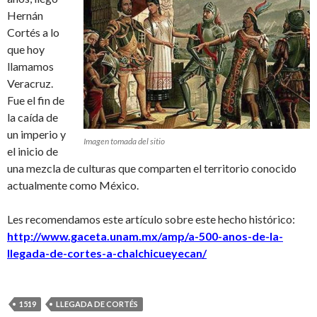
Hernán
Cortés a lo
que hoy
llamamos
Veracruz.
Fue el fin de
la caída de
un imperio y
Imagen tomada del sitio
el inicio de
una mezcla de culturas que comparten el territorio conocido
actualmente como México.
Les recomendamos este artículo sobre este hecho histórico:
http://www.gaceta.unam.mx/amp/a-500-anos-de-la-
llegada-de-cortes-a-chalchicueyecan/
1519
LLEGADA DE CORTÉS