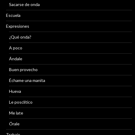
Sacarse de onda
Escuela
Expresiones
¿Qué onda?
A poco
Ándale
Buen provecho
Échame una manita
Hueva
Le posclítico
Me late
Órale
Trabajo