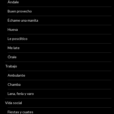
Ándale
Buen provecho
Échame una manita
Hueva
Le posclítico
Me late
Órale
Trabajo
Ambulante
Chamba
Lana, feria y varo
Vida social
Fiestas y cuates