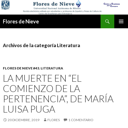
Buscar
Flores de Nieve
IR
MENÚ
AL
PRINCI
CONTENIDO
Archivos de la categoría Literatura
FLORES DE NIEVE #43
,
LITERATURA
LA MUERTE EN “EL
COMIENZO DE LA
PERTENENCIA”, DE MARÍA
LUISA PUGA
20 DICIEMBRE, 2019
FLORES
1 COMENTARIO