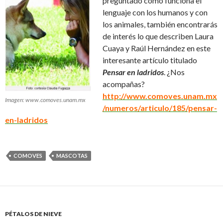
preguntado cómo funciona el
lenguaje con los humanos y con
los animales, también encontrarás
de interés lo que describen Laura
Cuaya y Raúl Hernández en este
interesante artículo titulado
Pensar en ladridos
. ¿Nos
acompañas?
http://www.comoves.unam.mx
Imagen: www.comoves.unam.mx
/numeros/articulo/185/pensar-
en-ladridos
COMOVES
MASCOTAS
PÉTALOS DE NIEVE