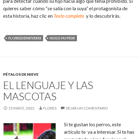
para detectar cuando su hijo hacía algo que tenía prohibido. Si
quieres saber cómo “se salía con la suya” el protagonista de
esta historia, haz clic en
Texto completo
y lo descubrirás.
FLORESDENIEVE#33
HUGO HU PEIXI
PÉTALOS DE NIEVE
EL LENGUAJE Y LAS
MASCOTAS
15 MAYO, 2022
FLORES
DEJAR UN COMENTARIO
Si te gustan los perros, este
artículo te va a interesar. Si te has