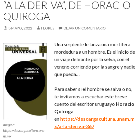
“A LA DERIVA”, DE HORACIO
QUIROGA
8 MAYO, 2022
FLORES
DEJAR UN COMENTARIO
Una serpiente le lanza una mortífera
mordedura a un hombre. Es el inicio de
un viaje delirante por la selva, con el
veneno corriendo por la sangre y nadie
que pueda…
Para saber si el hombre se salva o no,
te invitamos a escuchar este breve
cuento del escritor uruguayo
Horacio
Quiroga
en
https://descargacultura.unam.m
Imagen:
x/a-la-deriva-367
https://descargacultura.una
m.mx