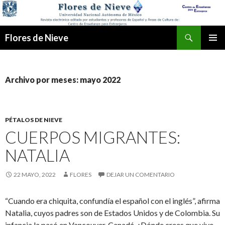
Buscar
Flores de Nieve
IR
MENÚ
AL
PRINCI
CONTENIDO
Archivo por meses: mayo 2022
PÉTALOS DE NIEVE
CUERPOS MIGRANTES:
NATALIA
22 MAYO, 2022
FLORES
DEJAR UN COMENTARIO
“Cuando era chiquita, confundía el español con el inglés”, afirma
Natalia, cuyos padres son de Estados Unidos y de Colombia. Su
infancia la pasó en Vancouver, Canadá. ¿Dónde crees que vive