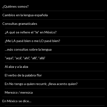
¿Quiénes somos?
Cambios en la lengua española
Consultas gramaticales
¿A qué se refiere el “le” en México?
¿Me LA pasé bien o me LO pasé bien?
…más consultas sobre la lengua
“aquí”, “acá”, “ahí”, “allí”, “allá”
Al alza y a la alza
El verbo de la palabra flor
En No tengo a quien recurrir, ¿lleva acento quien?
Merezco / merezca
En México se dice…