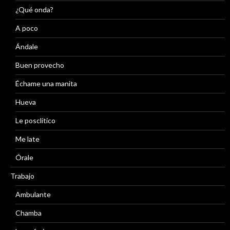
¿Qué onda?
A poco
Ándale
Buen provecho
Échame una manita
Hueva
Le posclítico
Me late
Órale
Trabajo
Ambulante
Chamba