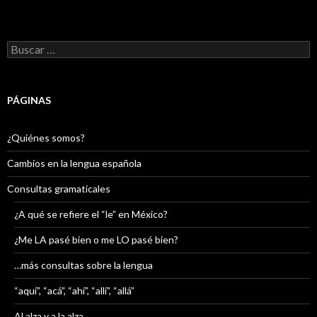
Buscar:
PÁGINAS
¿Quiénes somos?
Cambios en la lengua española
Consultas gramaticales
¿A qué se refiere el “le” en México?
¿Me LA pasé bien o me LO pasé bien?
…más consultas sobre la lengua
“aquí”, “acá”, “ahí”, “allí”, “allá”
Al alza y a la alza