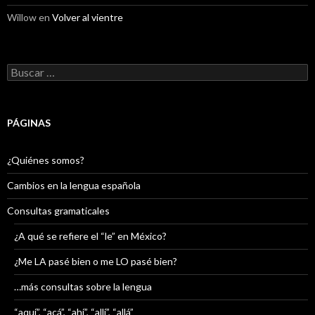
Willow
en
Volver al vientre
Buscar:
PÁGINAS
¿Quiénes somos?
Cambios en la lengua española
Consultas gramaticales
¿A qué se refiere el “le” en México?
¿Me LA pasé bien o me LO pasé bien?
…más consultas sobre la lengua
“aquí”, “acá”, “ahí”, “allí”, “allá”