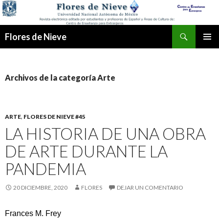
Buscar
Flores de Nieve
IR
MENÚ
AL
PRINCI
CONTENIDO
Archivos de la categoría Arte
ARTE
,
FLORES DE NIEVE #45
LA HISTORIA DE UNA OBRA
DE ARTE DURANTE LA
PANDEMIA
20 DICIEMBRE, 2020
FLORES
DEJAR UN COMENTARIO
Frances M. Frey