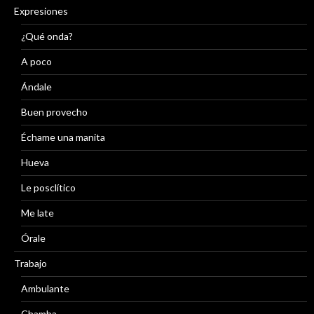
Expresiones
¿Qué onda?
A poco
Ándale
Buen provecho
Échame una manita
Hueva
Le posclítico
Me late
Órale
Trabajo
Ambulante
Chamba