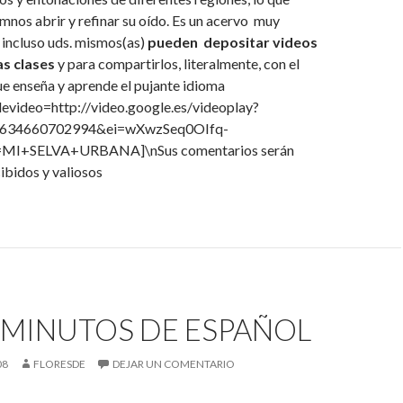
umnos abrir y refinar su oído. Es un acervo muy
e incluso uds. mismos(as)
pueden depositar videos
as clases
y para compartirlos, literalmente, con el
e enseña y aprende el pujante idioma
levideo=http://video.google.es/videoplay?
4634660702994&ei=wXwzSeq0OIfq-
I+SELVA+URBANA]\nSus comentarios serán
ibidos y valiosos
 MINUTOS DE ESPAÑOL
08
FLORESDE
DEJAR UN COMENTARIO