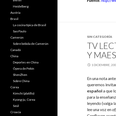
Fuente:
http://
Berlín
Heidelberg
Austria
Brasil
La cocina típica de Brasil
Sao Paulo
SIN CATEGORÍA
Camerún
TV LE
Sobre bebida de Camerún
Canadá
Y MAE
China
Deportes en China
1 DICIEMBRE, 20
Ópera de Pekín
ShenZhen
En una nota ant
Sobre China
queremos invita
Corea
español
a que lo
Kimchi (platillo)
para la enseñanz
Kyong-ju, Corea
leyendo (valga l
Seúl
lee una voz en
of
Croacia
Confluyen acento