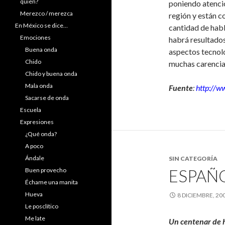
quien?
poniendo atenció
Merezco / merezca
región y están c
En México se dice…
cantidad de hab
Emociones
habrá resultados
Buena onda
aspectos tecnoló
Chido
muchas carencias
Chido y buena onda
Mala onda
Fuente
:
http://
Sacarse de onda
Escuela
Expresiones
¿Qué onda?
A poco
Ándale
SIN CATEGORÍA
ESPAÑO
Buen provecho
Échame una manita
Hueva
8 DICIEMBRE, 20
Le posclítico
Me late
Un centenar de h