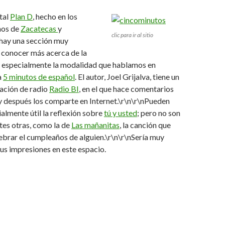
rtal
Plan D
, hecho en los
nos de
Zacatecas
y
clic para ir al sitio
 hay una sección muy
 conocer más acerca de la
, especialmente la modalidad que hablamos en
a
5 minutos de español
. El autor, Joel Grijalva, tiene un
tación de radio
Radio BI
, en el que hace comentarios
y después los comparte en Internet.\r\n\r\nPueden
almente útil la reflexión sobre
tú y usted
; pero no son
tes otras, como la de
Las mañanitas
, la canción que
brar el cumpleaños de alguien.\r\n\r\nSería muy
us impresiones en este espacio.