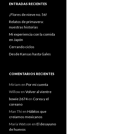
ENTRADAS RECIENTES
¡Flores de nieve no. 56!
Relatos de primavera:
nuestras historias
Mi experiencia con la comida
en Japón
Cerrando ciclos
Desde Kansas hasta Gales
COMENTARIOS RECIENTES
Miriam
en
Por mi cuenta
Willow
en
Volver al vientre
bowie 2674
en
Corea y el
coreano
Man Thi
en
Hábitos que
creíamos mexicanos
Maria Watson
en
El desayuno
de huevos