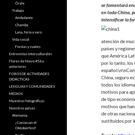
Órale
se fomentará en
Trabajo
en toda China, p
Ambulante
intensificar la f
Chamba
Lana, feria y varo
Vida social
atención de much
Fiestas y cuates
países y regione
Entrevistas interculturales
que América Lati
Flores de Nieve #56 y
por lo tanto, lo
anteriores
español.\n\n
Con 
FOROS DE ACTIVIDADES
China, seguro es
DIDÁCTICAS
todos los idioma
LENGUAS Y COMUNIDADES
motivos para ap
MEDIOS
de tipo económico
Muestras fotográficas
motivos que han
Nuestros países
de otras naciona
Alemania
sustituidos por 
¡Conozcan el
Oktoberfest!