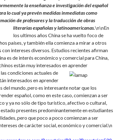
ormemente la enseñanza e investigación del español
ara lo cual ya prevén medidas inmediatas como
ormación de profesores y la traducción de obras
literarias españolas y latinoamericanas.
\n
\nEn
los ultimos años China se ha vuelto foco de
os países, y también ella comienza a mirar a otros
s con intereses diversos. Estudios recientes afirman
na es de interés económico y comercial para China,
s chinos están muy interesados en aprender
las condiciones actuales de
tán interesados en aprender
s del mundo, pero es interesante notar que los
render español, como en este caso, comienzan a ser
 y ya no sólo de tipo turístico, afectivo o cultural,
 estado presentes predominantemente en estudiantes
lidades, pero que poco a poco comienzan a ser
intereses de carácter social, económico y comercial.\n