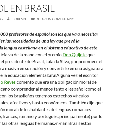
L EN BRASIL
08
FLORESDE
DEJAR UN COMENTARIO
000 profesores de español son los que va a necesitar
der las necesidades de una ley que prevé la
la lengua castellana en el sistema educativo de este
ticia va de la mano con el premio
Don Quijote
que
el presidente de Brasil, Lula da Silva, por promover el
a masiva en su nación y convertirlo en una asignatura
e la educación elemental.\n\nAlguna vez el escritor
so Reyes
comentó que era una obligación moral de
icano comprender al menos tanto el español como el
con los brasileños tenemos estrechos vínculos
urales, afectivos y hasta económicos. También dijo que
ión moral de los hablantes de lenguas romances
no, francés, rumano y portugués, principalmente) por lo
 las otras lenguas hermanas.\n
\nEn Brasil están