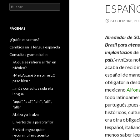
ESPAÑO
Buscar:
8 DICIEMBRE, 20
PÁGINAS
Alrededor de 30.
¿Quiénes somos?
Brasil para aten
Cambios en la lengua española
implantación de 
Consultas gramaticales
país.
\n\nEsta no
¿A qué se refiere el “le” en
acaba de recibir 
México?
español de maner
¿Me LA pasé bien o me LO
pasé bien?
obligatoria desd
…más consultas sobre la
mexicano
Alfon
lengua
todo latinoamer
“aquí”, “acá”, “ahí”, “allí”,
purtugués, pues 
“allá”
históricos, cult
Al alza y a la alza
era otra obligac
El verbo de la palabra flor
(español, italia
En No tengo a quien
menos saber leer
recurrir, ¿lleva acento