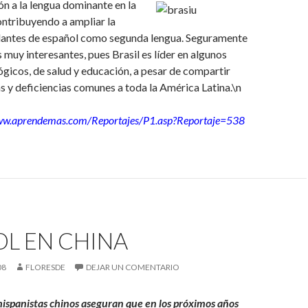
n a la lengua dominante en la
ontribuyendo a ampliar la
lantes de español como segunda lengua. Seguramente
 muy interesantes, pues Brasil es líder en algunos
gicos, de salud y educación, a pesar de compartir
 y deficiencias comunes a toda la América Latina.\n
www.aprendemas.com/Reportajes/P1.asp?Reportaje=538
L EN CHINA
08
FLORESDE
DEJAR UN COMENTARIO
ispanistas chinos aseguran que en los próximos años