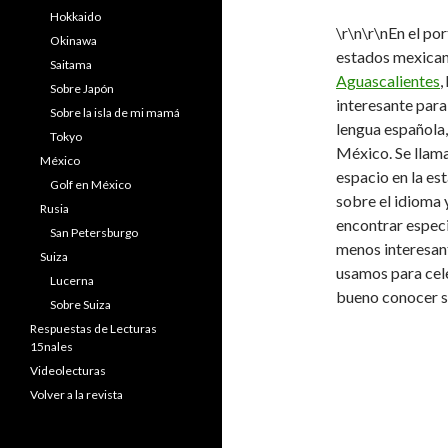
Hokkaido
\r\n\r\nEn el po
Okinawa
estados mexica
Saitama
Aguascalientes
,
Sobre Japón
interesante para
Sobre la isla de mi mamá
lengua española
Tokyo
México. Se llam
México
espacio en la es
Golf en México
sobre el idioma 
Rusia
encontrar especi
San Petersburgo
menos interesan
Suiza
usamos para cele
Lucerna
bueno conocer s
Sobre Suiza
Respuestas de Lecturas
15nales
Videolecturas
Volver a la revista