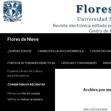
Buscar
Flores de Nieve
IR AL CONTENIDO
¿QUIÉNES SOMOS?
CAMBIOS EN LA LENGUA ESPAÑOLA
CONSULTAS GR
FOROS DE ACTIVIDADES DIDÁCTICAS
LENGUAS Y COMUNIDADES
MEDI
Español y Áreas de Cultura
para Extranjeros
COMENTARIOS RECIENTES
Archivo por m
Miriam
en
Por mi cuenta
Willow
en
Volver al vientre
SIN CATEGORÍA