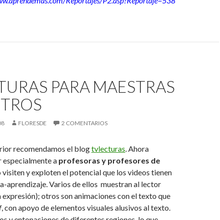
www.aprendemas.com/Reportajes/P2.asp?Reportaje=538
CTURAS PARA MAESTRAS
STROS
08
FLORESDE
2 COMENTARIOS
erior recomendamos el blog
tvlecturas
. Ahora
r especialmente
a
profesoras y
profesores de
 visiten y exploten el potencial que los videos tienen
a-aprendizaje. Varios de ellos muestran al lector
a expresión); otros son animaciones con el texto que
f
, con apoyo de elementos visuales alusivos al texto.
s y entonaciones de diferentes regiones, lo que