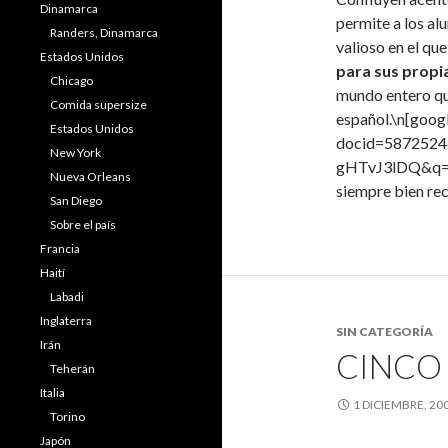
Dinamarca
permite a los al
Randers, Dinamarca
valioso en el qu
Estados Unidos
para sus propi
Chicago
mundo entero qu
Comida supersize
español.\n[goog
Estados Unidos
docid=587252
New York
gHTvJ3lDQ&q=M
Nueva Orleans
siempre bien rec
San Diego
Sobre el país
Francia
Haití
Labadi
Inglaterra
SIN CATEGORÍA
Irán
CINCO
Teherán
Italia
1 DICIEMBRE, 20
Torino
Japón