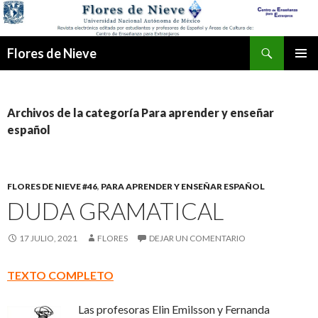
Buscar
Flores de Nieve
IR
MENÚ
AL
PRINCI
CONTENIDO
Archivos de la categoría Para aprender y enseñar
español
FLORES DE NIEVE #46
,
PARA APRENDER Y ENSEÑAR ESPAÑOL
DUDA GRAMATICAL
17 JULIO, 2021
FLORES
DEJAR UN COMENTARIO
TEXTO COMPLETO
Las profesoras Elin Emilsson y Fernanda