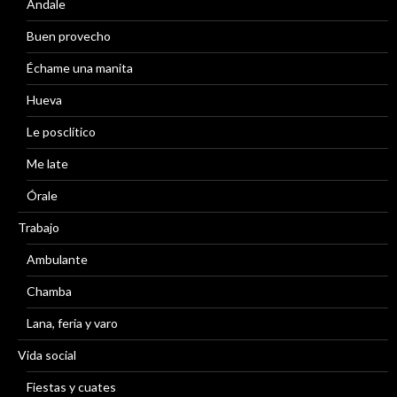
Ándale
Buen provecho
Échame una manita
Hueva
Le posclítico
Me late
Órale
Trabajo
Ambulante
Chamba
Lana, feria y varo
Vida social
Fiestas y cuates