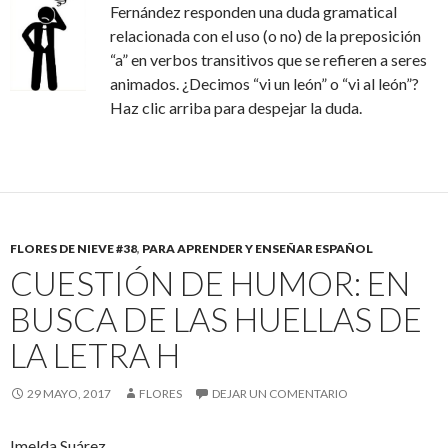
Fernández responden una duda gramatical
relacionada con el uso (o no) de la preposición
“a” en verbos transitivos que se refieren a seres
animados. ¿Decimos “vi un león” o “vi al león”?
Haz clic arriba para despejar la duda.
FLORES DE NIEVE #38
,
PARA APRENDER Y ENSEÑAR ESPAÑOL
CUESTIÓN DE HUMOR: EN
BUSCA DE LAS HUELLAS DE
LA LETRA H
29 MAYO, 2017
FLORES
DEJAR UN COMENTARIO
Imelda Suárez