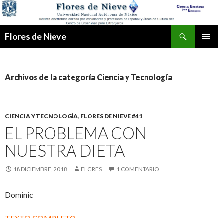
Buscar
Flores de Nieve
IR
MENÚ
AL
PRINCI
CONTENIDO
Archivos de la categoría Ciencia y Tecnología
CIENCIA Y TECNOLOGÍA
,
FLORES DE NIEVE #41
EL PROBLEMA CON
NUESTRA DIETA
18 DICIEMBRE, 2018
FLORES
1 COMENTARIO
Dominic
TEXTO COMPLETO