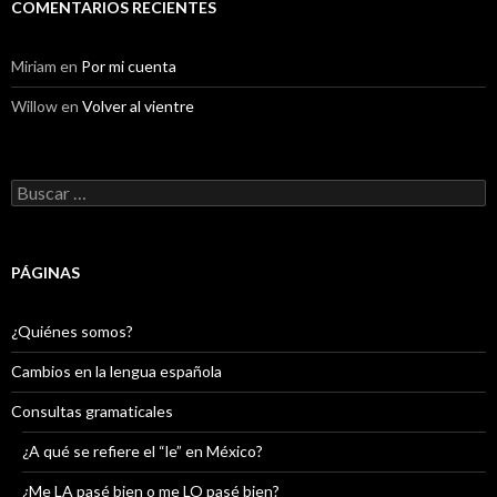
COMENTARIOS RECIENTES
Miriam
en
Por mi cuenta
Willow
en
Volver al vientre
Buscar:
PÁGINAS
¿Quiénes somos?
Cambios en la lengua española
Consultas gramaticales
¿A qué se refiere el “le” en México?
¿Me LA pasé bien o me LO pasé bien?