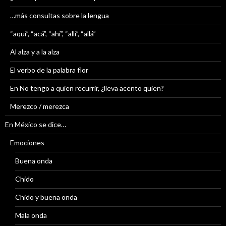
…más consultas sobre la lengua
“aquí”, “acá”, “ahí”, “allí”, “allá”
Al alza y a la alza
El verbo de la palabra flor
En No tengo a quien recurrir, ¿lleva acento quien?
Merezco / merezca
En México se dice…
Emociones
Buena onda
Chido
Chido y buena onda
Mala onda