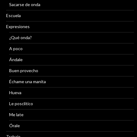
Sacarse de onda
Escuela
Expresiones
¿Qué onda?
A poco
Ándale
Buen provecho
Échame una manita
Hueva
Le posclítico
Me late
Órale
Trabajo