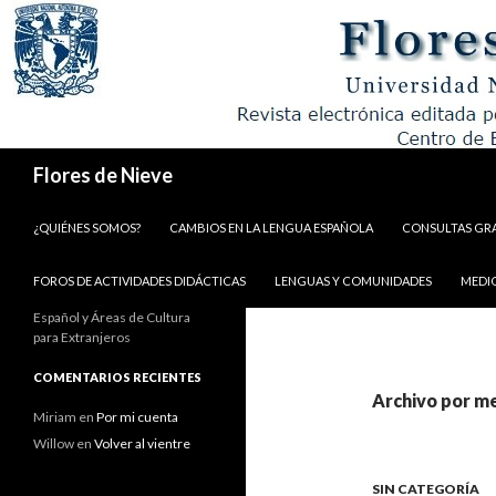
Buscar
Flores de Nieve
IR AL CONTENIDO
¿QUIÉNES SOMOS?
CAMBIOS EN LA LENGUA ESPAÑOLA
CONSULTAS GR
FOROS DE ACTIVIDADES DIDÁCTICAS
LENGUAS Y COMUNIDADES
MEDI
Español y Áreas de Cultura
para Extranjeros
COMENTARIOS RECIENTES
Archivo por me
Miriam
en
Por mi cuenta
Willow
en
Volver al vientre
SIN CATEGORÍA