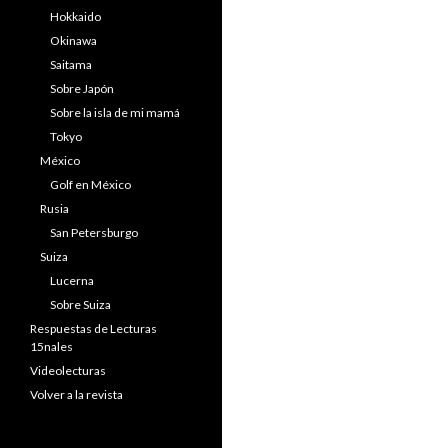
Hokkaido
Okinawa
Saitama
Sobre Japón
Sobre la isla de mi mamá
Tokyo
México
Golf en México
Rusia
San Petersburgo
Suiza
Lucerna
Sobre Suiza
Respuestas de Lecturas
15nales
Videolecturas
Volver a la revista