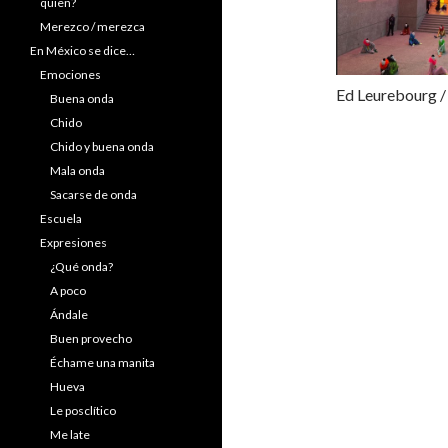
quien?
Merezco / merezca
En México se dice…
Emociones
Ed Leurebourg 
Buena onda
Chido
Chido y buena onda
Mala onda
Sacarse de onda
Escuela
Expresiones
¿Qué onda?
A poco
Ándale
Buen provecho
Échame una manita
Hueva
Le posclítico
Me late