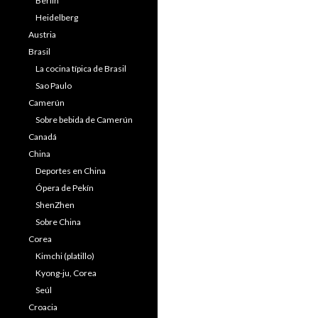
Berlín
Heidelberg
Austria
Brasil
La cocina típica de Brasil
Sao Paulo
Camerún
Sobre bebida de Camerún
Canadá
China
Deportes en China
Ópera de Pekín
ShenZhen
Sobre China
Corea
Kimchi (platillo)
Kyong-ju, Corea
Seúl
Croacia