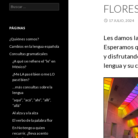
FLORES
Buscar:
17 JULIO, 2024
PÁGINAS
Les damos la
¿Quiénes somos?
Esperamos q
Cambios en la lengua española
Consultas gramaticales
y disfrutand
¿A qué se refiere el “le” en
lengua y su c
México?
¿Me LA pasé bien o me LO
pasé bien?
…más consultas sobre la
lengua
“aquí”, “acá”, “ahí”, “allí”,
“allá”
Al alza y a la alza
El verbo de la palabra flor
En No tengo a quien
recurrir, ¿lleva acento