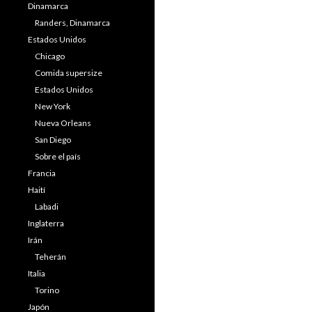
Dinamarca
Randers, Dinamarca
Estados Unidos
Chicago
Comida supersize
Estados Unidos
New York
Nueva Orleans
San Diego
Sobre el país
Francia
Haití
Labadi
Inglaterra
Irán
Teherán
Italia
Torino
Japón