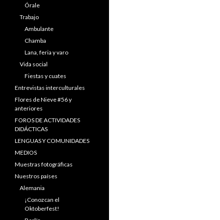
Órale
Trabajo
Ambulante
Chamba
Lana, feria y varo
Vida social
Fiestas y cuates
Entrevistas interculturales
Flores de Nieve #56 y
anteriores
FOROS DE ACTIVIDADES
DIDÁCTICAS
LENGUAS Y COMUNIDADES
MEDIOS
Muestras fotográficas
Nuestros países
Alemania
¡Conozcan el
Oktoberfest!