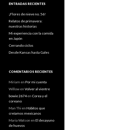
ENTRADAS RECIENTES
¡Flores de nieve no. 56!
Relatos de primavera:
nuestras historias
Mi experiencia con la comida
en Japón
Cerrando ciclos
Desde Kansas hasta Gales
COMENTARIOS RECIENTES
Miriam
en
Por mi cuenta
Willow
en
Volver al vientre
bowie 2674
en
Corea y el
coreano
Man Thi
en
Hábitos que
creíamos mexicanos
Maria Watson
en
El desayuno
de huevos