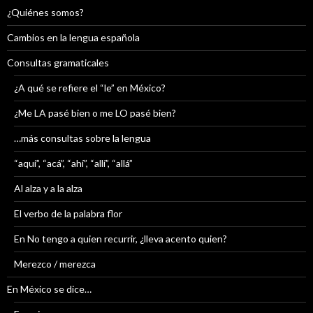
¿Quiénes somos?
Cambios en la lengua española
Consultas gramaticales
¿A qué se refiere el “le” en México?
¿Me LA pasé bien o me LO pasé bien?
…más consultas sobre la lengua
“aquí”, “acá”, “ahí”, “allí”, “allá”
Al alza y a la alza
El verbo de la palabra flor
En No tengo a quien recurrir, ¿lleva acento quien?
Merezco / merezca
En México se dice…