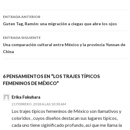
Navegación
ENTRADA ANTERIOR
de
Guten Tag, Ramón: una migración a ciegas que abre los ojos
entradas
ENTRADA SIGUIENTE
Una comparación cultural entre México y la provincia Yunnan de
China
6 PENSAMIENTOS EN “LOS TRAJES TÍPICOS
FEMENINOS DE MÉXICO”
Erika Fukuhara
21 FEBRERO, 2018 A LAS 10:38 AM
Los trajes tipicos femeninos de México son llamativos y
coloridos , cuyos diseños destacan sus lugares tipicos,
cada uno tiene siginificado profundo, así que me llama la