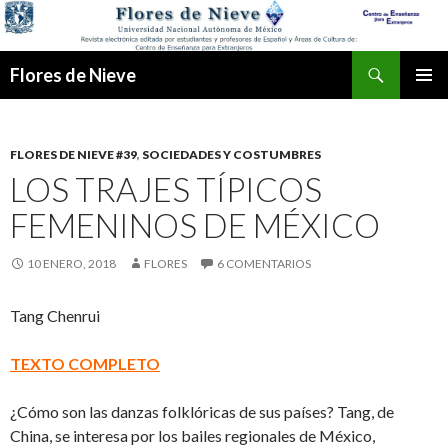
Buscar
Flores de Nieve
IR
MENÚ
AL
PRINCI
CONTENIDO
FLORES DE NIEVE #39
,
SOCIEDADES Y COSTUMBRES
LOS TRAJES TÍPICOS
FEMENINOS DE MÉXICO
10 ENERO, 2018
FLORES
6 COMENTARIOS
Tang Chenrui
TEXTO COMPLETO
¿Cómo son las danzas folklóricas de sus países? Tang, de
China, se interesa por los bailes regionales de México,