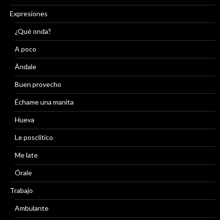
Expresiones
¿Qué onda?
A poco
Ándale
Buen provecho
Échame una manita
Hueva
Le posclítico
Me late
Órale
Trabajo
Ambulante