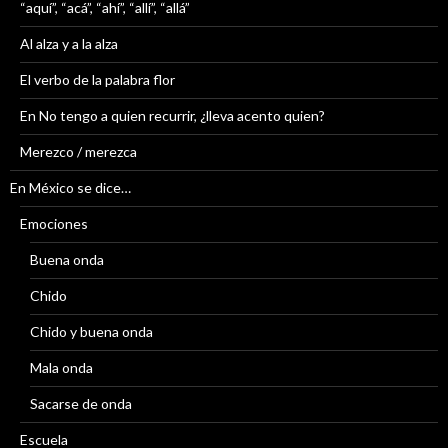
“aquí”, “acá”, “ahí”, “allí”, “allá”
Al alza y a la alza
El verbo de la palabra flor
En No tengo a quien recurrir, ¿lleva acento quien?
Merezco / merezca
En México se dice…
Emociones
Buena onda
Chido
Chido y buena onda
Mala onda
Sacarse de onda
Escuela