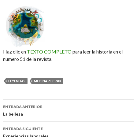
Haz clic en
TEXTO COMPLETO
para leer la historia en el
número 51 de la revista.
LEYENDAS
MEDINA ZEC-NIX
Navegación
ENTRADA ANTERIOR
de
La belleza
entradas
ENTRADA SIGUIENTE
Experiencias laborales