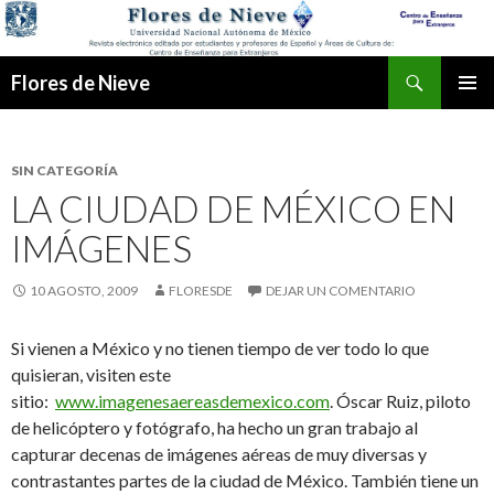
Buscar
Flores de Nieve
IR
MENÚ
AL
PRINCI
CONTENIDO
SIN CATEGORÍA
LA CIUDAD DE MÉXICO EN
IMÁGENES
10 AGOSTO, 2009
FLORESDE
DEJAR UN COMENTARIO
Si vienen a México y no tienen tiempo de ver todo lo que
quisieran, visiten este
sitio:
www.imagenesaereasdemexico.com
. Óscar Ruiz,
piloto
de helicóptero y fotógrafo, ha hecho un gran trabajo al
capturar decenas de imágenes aéreas de muy diversas y
contrastantes partes de la ciudad de México. También tiene un