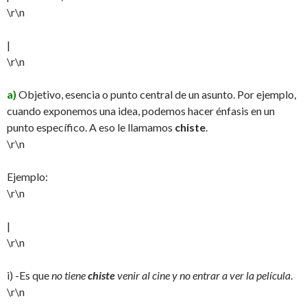
\r\n
|
\r\n
a)
Objetivo, esencia o punto central de un asunto. Por ejemplo,
cuando exponemos una idea, podemos hacer énfasis en un
punto específico. A eso le llamamos
chiste
.
\r\n
Ejemplo:
\r\n
|
\r\n
i) -Es que
no tiene
chiste
venir al cine y no entrar a ver la película
.
\r\n