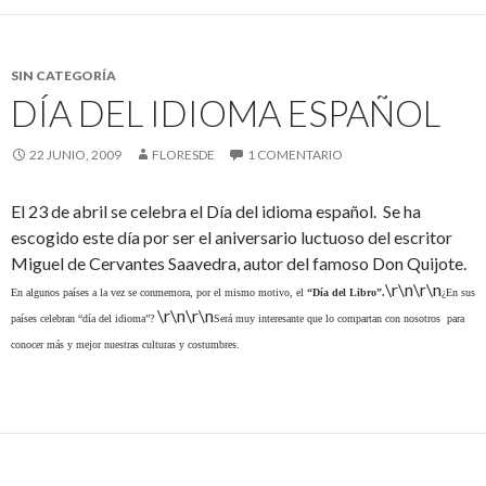
SIN CATEGORÍA
DÍA DEL IDIOMA ESPAÑOL
22 JUNIO, 2009
FLORESDE
1 COMENTARIO
El 23 de abril se celebra el Día del idioma español. Se ha
escogido este día por ser el aniversario luctuoso del escritor
Miguel de Cervantes Saavedra, autor del famoso Don Quijote.
\r\n\r\n
En algunos países a la vez se conmemora, por el mismo motivo, el
“Día del Libro”.
¿En sus
\r\n\r\n
países celebran “día del idioma”?
Será muy interesante que lo compartan con nosotros para
conocer más y mejor nuestras culturas y costumbres.