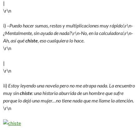
|
\r\n
i) –
Puedo hacer sumas, restas y multiplicaciones muy rápido.\r\n-
¿Mentalmente, sin ayuda de nada?\r\n-No, en la calculadora.\r\n-
Ah, así qué
chiste
, eso cualquiera lo hace
.
\r\n
|
\r\n
ii)
Estoy leyendo una novela pero no me atrapa nada. La encuentro
muy sin
chiste
: una historia aburrida de un hombre que sufre
porque lo dejó una mujer…no tiene nada que me llame la atención
.
\r\n