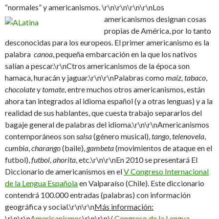
“normales” y americanismos.
\r\n\r\n
\r\n\r\nLos
americanismos designan cosas
propias de América, por lo tanto
desconocidas para los europeos. El primer americanismo es la
palabra
canoa
, pequeña embarcación en la que los nativos
salían a pescar.\r\nCtros americanismos de la época son
hamaca, huracán y jaguar.\r\n\r\nPalabras como
maíz, tabaco
,
chocolate
y
tomate
, entre muchos otros americanismos, están
ahora tan integrados al idioma español (y a otras lenguas) y a la
realidad de sus hablantes, que cuesta trabajo separarlos del
bagaje general de palabras del idioma.\r\n\r\nAmericanismos
contemporáneos son
salsa
(género musical),
tango
,
telenovela
,
cumbia
,
charango
(baile),
gambeta
(movimientos de ataque en el
futbol),
futbol
,
ahorita
, etc.\r\n\r\nEn 2010 se presentará El
Diccionario de americanismos en el
V Congreso Internacional
de la Lengua Española
en Valparaíso (Chile). Este diccionario
contendrá 100.000 entradas (palabras) con información
geográfica y social.\r\n\r\n
Más información:
\r\n\r\n
Americanismos
\r\n\r\n
V Congreso de la Lengua