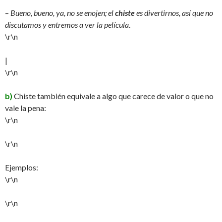
–
Bueno, bueno, ya, no se enojen; el
chiste
es divertirnos, así que no
discutamos y entremos a ver la película
.
\r\n
|
\r\n
b)
Chiste también equivale a algo que carece de valor o que no
vale la pena:
\r\n
\r\n
Ejemplos:
\r\n
\r\n