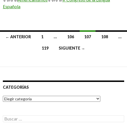
Española
Ir
← ANTERIOR
1
…
106
107
108
…
a
119
SIGUIENTE →
las
entradas
CATEGORÍAS
Categorías
Buscar: