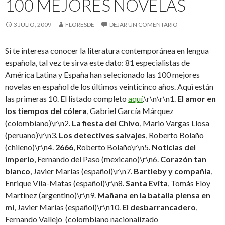
100 MEJORES NOVELAS
3 JULIO, 2009
FLORESDE
DEJAR UN COMENTARIO
Si te interesa conocer la literatura contemporánea en lengua
española, tal vez te sirva este dato: 81 especialistas de
América Latina y España han selecionado las 100 mejores
novelas en español de los últimos veinticinco años. Aquì están
las primeras 10. El listado completo
aquí
.\r\n\r\n1.
El amor en
los tiempos del cólera
, Gabriel García Márquez
(colombiano)\r\n2.
La fiesta del Chivo
, Mario Vargas Llosa
(peruano)\r\n3.
Los detectives salvajes
, Roberto Bolaño
(chileno)\r\n4.
2666
, Roberto Bolaño\r\n5.
Noticias del
imperio
, Fernando del Paso (mexicano)\r\n6.
Corazón tan
blanco
, Javier Marías (español)\r\n7.
Bartleby y compañía
,
Enrique Vila-Matas (español)\r\n8.
Santa Evita
, Tomás Eloy
Martínez (argentino)\r\n9.
Mañana en la batalla piensa en
mí
, Javier Marías (español)\r\n10.
El desbarrancadero
,
Fernando Vallejo (colombiano nacionalizado