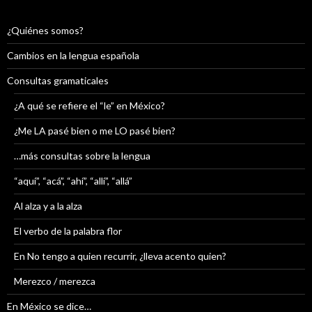
¿Quiénes somos?
Cambios en la lengua española
Consultas gramaticales
¿A qué se refiere el “le” en México?
¿Me LA pasé bien o me LO pasé bien?
…más consultas sobre la lengua
“aquí”, “acá”, “ahí”, “allí”, “allá”
Al alza y a la alza
El verbo de la palabra flor
En No tengo a quien recurrir, ¿lleva acento quien?
Merezco / merezca
En México se dice…