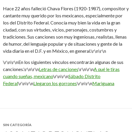
Hace 22 años falleció Chava Flores (1920-1987), compositor y
cantante muy querido por los mexicanos, especialmente por
los del Distrito Federal. Conocía muy bien la vida en la gran
ciudad, con sus virtudes, vicios, personajes, costumbres y
tradiciones. Sus canciones son muy ingeniosas, realistas, llenas
de humor, del lenguaje popular y de situaciones y gente de la
vida diaria en el D.F. y en México, en general.\r\n\r\n
\r\n\r\nEn los siguientes vínculos encontrarán algunas de sus
canciones.\r\n\r\n
Letras de canciones
\r\n\r\n
A qué le tiras
cuando sueñas, mexicano
\r\n\r\n
Sábado Distrito
Federal
\r\n\r\n
Llegaron los gorrones
\r\n\r\n
Mariguana
SIN CATEGORÍA