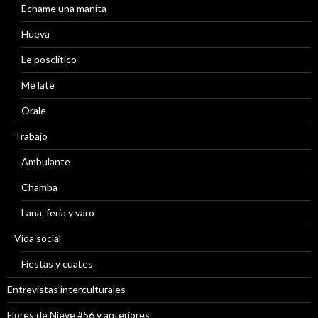
Échame una manita
Hueva
Le posclítico
Me late
Órale
Trabajo
Ambulante
Chamba
Lana, feria y varo
Vida social
Fiestas y cuates
Entrevistas interculturales
Flores de Nieve #56 y anteriores