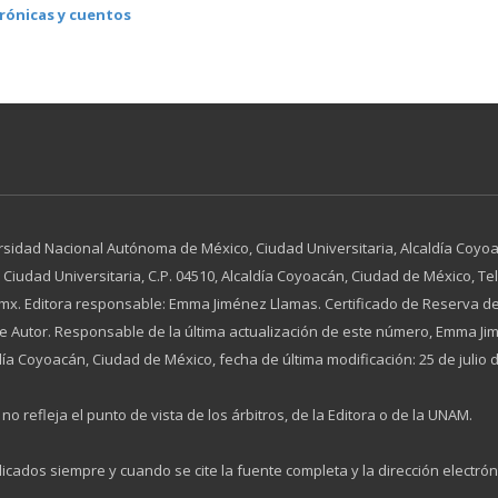
rónicas y cuentos
rsidad Nacional Autónoma de México, Ciudad Universitaria, Alcaldía Coyoac
dad Universitaria, C.P. 04510, Alcaldía Coyoacán, Ciudad de México, Tel. 
x. Editora responsable: Emma Jiménez Llamas. Certificado de Reserva de
 de Autor. Responsable de la última actualización de este número, Emma 
día Coyoacán, Ciudad de México, fecha de última modificación: 25 de julio 
no refleja el punto de vista de los árbitros, de la Editora o de la UNAM.
licados siempre y cuando se cite la fuente completa y la dirección electrón