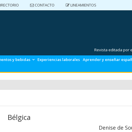
IRECTORIO
CONTACTO
LINEAMIENTOS
DIRECTORIO
CONTACTO
LINEAMIENTOS
Revista editada por
mentos y bebidas
Experiencias laborales
Aprender y enseñar españ
Bélgica
Denise de So