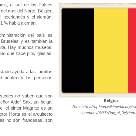
ncia, al sur de los Países
del mar del Norte. Bélgica
el neerlandés y el alemán:
 1 % habla alemán.
ministración del país es
s Bruselas y es también la
onita. Hay muchos museos,
 que hace pipi, iglesias,
stado ayuda a las familias
d público y las personas
ustedes no saben que son
Bélgica
señor Aldof Sax, un belga.
Foto: https://upload.wikimedia.org/w
e, el pintor Magritte es un
commons/6/65/Flag_of_Belgium
ctor Horta es el arquitecto
tas no son francesas, son