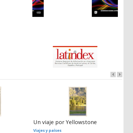
Un viaje por Yellowstone
C
l
Viajes y países