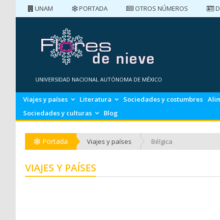
UNAM
PORTADA
OTROS NÚMEROS
D
PORTADA
NÚMEROS ANTERIORES
UNIVERSIDAD NACIONAL AUTÓNOMA DE MÉXICO
Viajes y países
Literatura
Sociedades y costumbres
Ali
Sociedades y culturas
Blog
Portada
Viajes y países
Bélgica
VIAJES Y PAÍSES