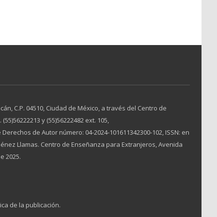
A
án, C.P. 04510, Ciudad de México, a través del Centro de
(55)56222213 y (55)56222482 ext. 105,
 Derechos de Autor número: 04-2024-101611342300-102, ISSN: en
Jiménez Llamas. Centro de Enseñanza para Extranjeros, Avenida
de 2025.
ica de la publicación.