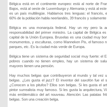
Bélgica está en el continente europeo: está al norte de Fra
Bajos, está al oeste de Luxemburgo y Alemania y está al este 
es un país multilingüe. Hablamos tres lenguas: el francés, 
60% de la población habla neerlandés, 39 francés y solamente
Bélgica es una monarquía federal. Hay un rey pero la ad
responsabilidad del primer ministro. La capital de Bélgica e
capital de la Unión Europea. Bruselas es una ciudad muy b
monumentos, y esculturas, como Manneken Pis, el famoso niño
parques, etc. Es la ciudad más verde de Europa.
Bélgica tiene un sistema de seguridad social muy fuerte: el E
pobres cuando no tienen empleo, hay un sistema de salu
mayores tienen una pensión.
Hay muchos belgas que contribuyeron al mundo y tal vez 
belgas. ¿Les gusta el jazz? El inventor del saxofón fue el 
¿Conocen a los pitufos? Ellos son belgas. Si les gusta el art
pintor surrealista muy famoso. Si les gusta la arquitectura, Vi
más emblemático del art nouveau. Atención: Las patatas fri
belgas. Son una creación belga.