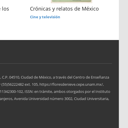
 los
Crónicas y relatos de México
Las
Cine y televisión
Soci
, C.P. 04510, Ciudad de México, a través del Centro de Enseñanza
y (55)56222482 ext. 105, https://floresdenieve.cepe.unam.mx/,
1342300-102, ISSN: en trámite, ambos otorgados por el Instituto
anjeros, Avenida Universidad número 3002, Ciudad Universitaria,