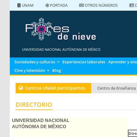
UNAM
PORTADA
OTROS NÚMEROS
D
PORTADA
NÚMEROS ANTERIORES
UNIVERSIDAD NACIONAL AUTÓNOMA DE MÉXICO
Sociedades y culturas
Experiencias laborales
Aprender y ens
Cine y televisión
Blog
Centros UNAM participantes
Centro de Enseñanza 
Centro de Enseñanza 
DIRECTORIO
Centro de Enseñanza 
UNIVERSIDAD NACIONAL
AUTÓNOMA DE MÉXICO
Dire