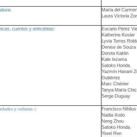
ratura:
María del Carme
Laura Victoria Zorr
icas, cuentos y anécdotas:
Eucario Pérez Vi
Katherine Koster
Lyvia Torres Rold
Denise de Souza
Dorota Kaklin
Kate Iezama
Satoko Honda
Yazmín Hananí Zu
Gutiérrez
Marc Chénier
Tanya María Chic
Serge Duguay
:
Francisco Nihilu
edades y culturas :
Nadia Xodo
Neng Zhou
Satoko Honda
Yiwei Ren