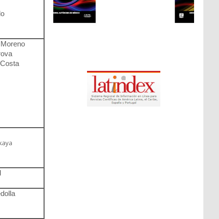
do
s Moreno
rova
 Costa
kaya
d
dolla