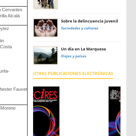
n Cervantes
illa Alcalá
Sobre la delincuencia juvenil
Sociedades y culturas
eytez
án
 Costa
Un día en La Marquesa
Viajes y países
rita-
OTRAS PUBLICACIONES ELECTRÓNICAS
hester Fauvet
s Moreno