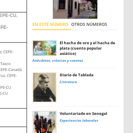
CEPE-CU,
EN ESTE NÚMERO
OTROS NÚMEROS
EPE-
El hacha de oro y el hacha de
plata (cuento popular
, CEPE-
asiático)
Anécdotas, crónicas y cuentos
-Taxco
 CEPE-Canadá
Diario de Tablada
ruz, CEPE-
Literatura
EPE-CU
PE-CU
Voluntariado en Senegal
Experiencias laborales