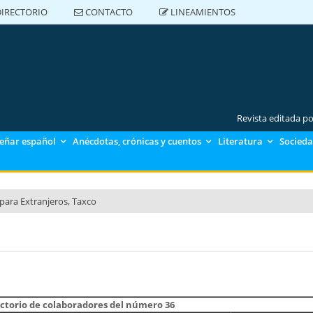
IRECTORIO
CONTACTO
LINEAMIENTOS
DIRECTORIO
CONTACTO
LINEAMIENTOS
Revista editada p
eñar español
Anécdotas, crónicas y cuentos
Literatura
Socieda
para Extranjeros, Taxco
para Extranjeros, Polanco
para Extranjeros CU
ctorio de colaboradores del número 36