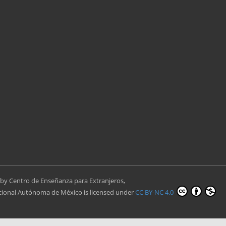
by
Centro de Enseñanza para Extranjeros,
cional Autónoma de México
is licensed under
CC BY-NC 4.0