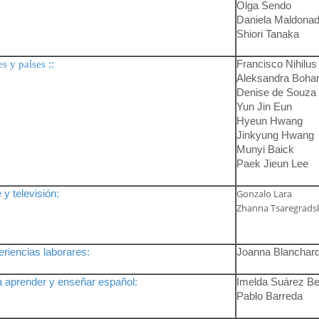
Olga Sendo
Daniela Maldona
Shiori Tanaka
:
Francisco Nihilu
es y países :
Aleksandra Boha
Denise de Souza
Yun Jin Eun
Hyeun Hwang
Jinkyung Hwang
Munyi Baick
Paek Jieun Lee
 y televisión:
Gonzalo Lara
Zhanna Tsaregrads
riencias laborares:
Joanna Blanchar
 aprender y enseñar español:
Imelda Suárez Be
Pablo Barreda