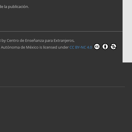
de la publicación.
8 by
Centro de Enseñanza para Extranjeros,
l Autónoma de México
is licensed under
CC BY-NC 4.0