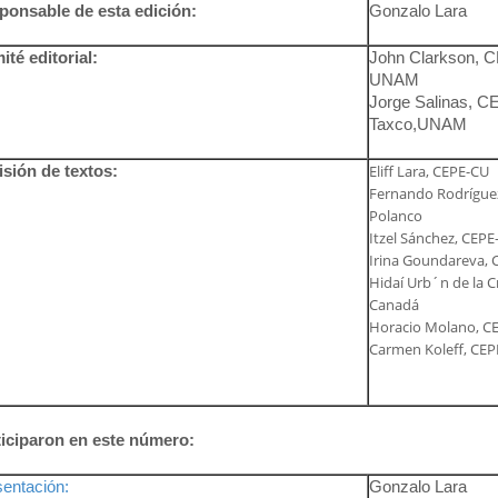
ponsable de esta edición:
Gonzalo Lara
té editorial:
John Clarkson, 
UNAM
Jorge Salinas, C
Taxco,UNAM
isión de textos:
Eliff Lara, CEPE-CU
Fernando Rodríguez
Polanco
Itzel Sánchez, CEPE
Irina Goundareva,
Hidaí Urb´n de la C
Canadá
Horacio Molano, C
Carmen Koleff, CE
ticiparon en este número:
entación:
Gonzalo Lara