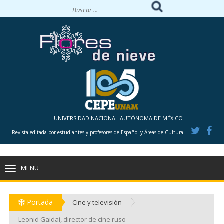
UNIVERSIDAD NACIONAL AUTÓNOMA DE MÉXICO
Revista editada por estudiantes y profesores de Español y Áreas de Cultura
MENU
TOGGLE
NAVIGATION
Portada
Cine y televisión
Leonid Gaidai, director de cine ruso