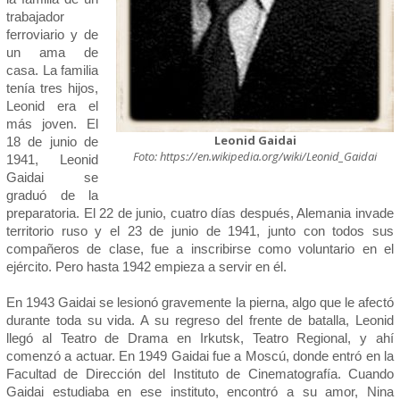
trabajador
ferroviario y de
un ama de
casa. La familia
tenía tres hijos,
Leonid era el
más joven. El
Leonid Gaidai
18 de junio de
Foto: https://en.wikipedia.org/wiki/Leonid_Gaidai
1941, Leonid
Gaidai se
graduó de la
preparatoria. El 22 de junio, cuatro días después, Alemania invade
territorio ruso y el 23 de junio de 1941, junto con todos sus
compañeros de clase, fue a inscribirse como voluntario en el
ejército. Pero hasta 1942 empieza a servir en él.
En 1943 Gaidai se lesionó gravemente la pierna, algo que le afectó
durante toda su vida. A su regreso del frente de batalla, Leonid
llegó al Teatro de Drama en Irkutsk, Teatro Regional, y ahí
comenzó a actuar. En 1949 Gaidai fue a Moscú, donde entró en la
Facultad de Dirección del Instituto de Cinematografía. Cuando
Gaidai estudiaba en ese instituto, encontró a su amor, Nina