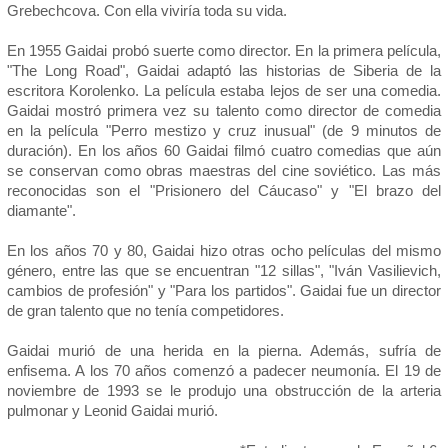
Grebechcova. Con ella viviría toda su vida.
En 1955 Gaidai probó suerte como director. En la primera película,
"The Long Road", Gaidai adaptó las historias de Siberia de la
escritora Korolenko. La película estaba lejos de ser una comedia.
Gaidai mostró primera vez su talento como director de comedia
en la película "Perro mestizo y cruz inusual" (de 9 minutos de
duración). En los años 60 Gaidai filmó cuatro comedias que aún
se conservan como obras maestras del cine soviético. Las más
reconocidas son el "Prisionero del Cáucaso" y "El brazo del
diamante".
En los años 70 y 80, Gaidai hizo otras ocho películas del mismo
género, entre las que se encuentran "12 sillas", "Iván Vasilievich,
cambios de profesión" y "Para los partidos". Gaidai fue un director
de gran talento que no tenía competidores.
Gaidai murió de una herida en la pierna. Además, sufría de
enfisema. A los 70 años comenzó a padecer neumonía. El 19 de
noviembre de 1993 se le produjo una obstrucción de la arteria
pulmonar y Leonid Gaidai murió.