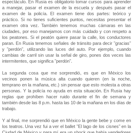
espectáculo. En Rusia es obligatorio tomar cursos para aprender
a manejar, pasar el examen de la escuela y después pasar el
examen de la policía. El examen tiene dos partes: teórico y
práctico. Si no tienes suficientes puntos, necesitas presentar el
examen otra vez. También tenemos muchas cámaras en las
ciudades, por eso manejamos con más cuidado y con respeto a
los peatones. Si el peatón quiere pasar la calle, los conductores
paran. En Rusia tenemos señales de tránsito para decir "gracias"
y "perdón", utilizando las luces del auto. Por ejemplo, cuando
cambias de carril sin usar la señal de giro, pones dos veces las
intermitentes, que significa "perdón".
La segunda cosa que me sorprendió, es que en México los
vecinos ponen la música alta cuando quieren (en la noche,
temprano en la mañana, etc.) sin pensar que esto molesta a otras
personas. Y la policía no ayuda en esta situación. En Rusia hay
reglas que prohíben hacer ruido durante el fin de semana y
también desde las 8 p.m. hasta las 10 de la mañana en los días de
trabajo.
Y al final, me sorprendió que en México la gente bebe y come en
los teatros. Una vez fui a ver el ballet "El lago de los cisnes" en la
Ciudad de México y para mí era un shock que había vendedores