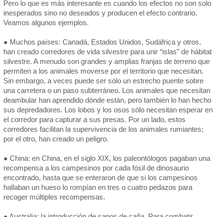
Pero lo que es más interesante es cuando los efectos no son solo
inesperados sino no deseados y producen el efecto contrario.
Veamos algunos ejemplos.
● Muchos países: Canadá, Estados Unidos, Sudáfrica y otros,
han creado corredores de vida silvestre para unir “islas” de hábitat
silvestre. A menudo son grandes y amplias franjas de terreno que
permiten a los animales moverse por el territorio que necesitan.
Sin embargo, a veces puede ser sólo un estrecho puente sobre
una carretera o un paso subterráneo. Los animales que necesitan
deambular han aprendido dónde están, pero también lo han hecho
sus depredadores. Los lobos y los osos sólo necesitan esperar en
el corredor para capturar a sus presas. Por un lado, estos
corredores facilitan la supervivencia de los animales rumiantes;
por el otro, han creado un peligro.
● China: en China, en el siglo XIX, los paleontólogos pagaban una
recompensa a los campesinos por cada fósil de dinosaurio
encontrado, hasta que se enteraron de que si los campesinos
hallaban un hueso lo rompían en tres o cuatro pedazos para
recoger múltiples recompensas.
● Australia: la introducción de sapos de caña. Para combatir