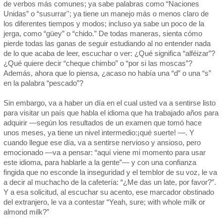
de verbos más comunes; ya sabe palabras como “Naciones
Unidas” o “susurrar''; ya tiene un manejo más o menos claro de
los diferentes tiempos y modos; incluso ya sabe un poco de la
jerga, como “güey” o “chido.” De todas maneras, sienta cómo
pierde todas las ganas de seguir estudiando al no entender nada
de lo que acaba de leer, escuchar o ver: ¿Qué significa “alféizar”?
¿Qué quiere decir “cheque chimbo” o “por si las moscas”?
Además, ahora que lo piensa, ¿acaso no había una “d” o una “s”
en la palabra “pescado”?
Sin embargo, va a haber un día en el cual usted va a sentirse listo
para visitar un país que habla el idioma que ha trabajado años para
adquirir —según los resultados de un examen que tomó hace
unos meses, ya tiene un nivel intermedio:¡qué suerte! —. Y
cuando llegue ese día, va a sentirse nervioso y ansioso, pero
emocionado —va a pensar: “aquí viene mi momento para usar
este idioma, para hablarle a la gente”— y con una confianza
fingida que no esconde la inseguridad y el temblor de su voz, le va
a decir al muchacho de la cafetería: “¿Me das un late, por favor?”.
Y a esa solicitud, al escuchar su acento, ese marcador obstinado
del extranjero, le va a contestar “Yeah, sure; with whole milk or
almond milk?”