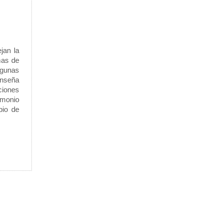
jan la
mas de
lgunas
enseña
ciones
imonio
bio de