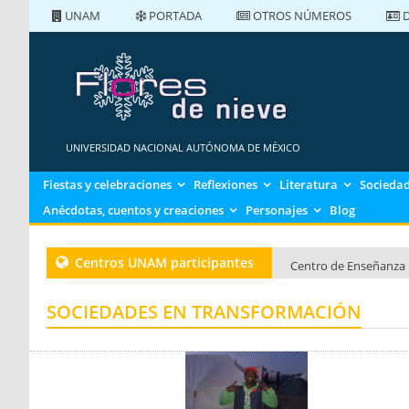
UNAM
PORTADA
OTROS NÚMEROS
D
PORTADA
NÚMEROS ANTERIORES
UNIVERSIDAD NACIONAL AUTÓNOMA DE MÉXICO
Fiestas y celebraciones
Reflexiones
Literatura
Sociedad
Anécdotas, cuentos y creaciones
Personajes
Blog
Centros UNAM participantes
Centro de Enseñanza 
Centro de Enseñanza 
SOCIEDADES EN TRANSFORMACIÓN
Centro de Enseñanza 