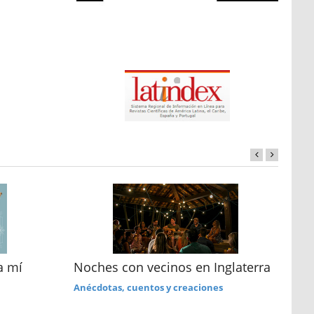
a mí
Noches con vecinos en Inglaterra
Re
an
Anécdotas, cuentos y creaciones
Ref