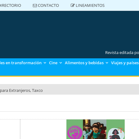
IRECTORIO
CONTACTO
LINEAMIENTOS
DIRECTORIO
CONTACTO
LINEAMIENTOS
Revista editada p
es en transformación
Cine
Alimentos y bebidas
Viajes y países
para Extranjeros, Taxco
para Extranjeros, Polanco
para Extranjeros CU