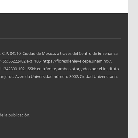
, C.P. 04510, Ciudad de México, a través del Centro de Enseñanza
y (55)56222482 ext. 105, https://floresdenieve.cepe.unam.mx/,
1342300-102, ISSN: en trámite, ambos otorgados por el Instituto
anjeros, Avenida Universidad número 3002, Ciudad Universitaria,
de la publicación.