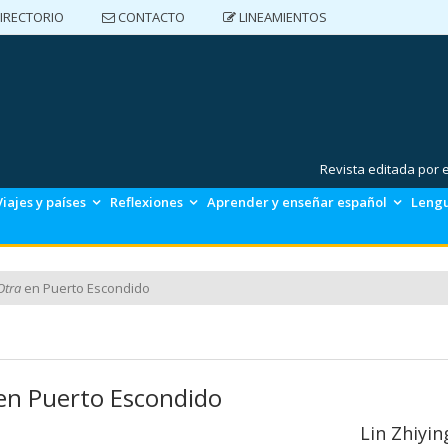
IRECTORIO
CONTACTO
LINEAMIENTOS
DIRECTORIO
CONTACTO
LINEAMIENTOS
Revista editada por
Viajes y países
Reflexiones
Aprender y enseñar español
Lengu
Otra
en Puerto Escondido
en Puerto Escondido
Lin Zhiyin