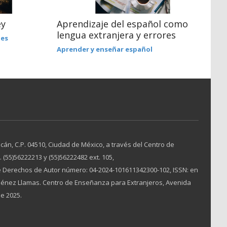
U
ey
Aprendizaje del español como
lengua extranjera y errores
L
nes
Aprender y enseñar español
án, C.P. 04510, Ciudad de México, a través del Centro de
(55)56222213 y (55)56222482 ext. 105,
 Derechos de Autor número: 04-2024-101611342300-102, ISSN: en
Jiménez Llamas. Centro de Enseñanza para Extranjeros, Avenida
de 2025.