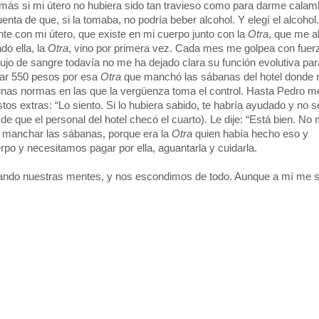
o más si mi útero no hubiera sido tan travieso como para darme cal
uenta de que, si la tomaba, no podría beber alcohol. Y elegí el alcoho
e con mi útero, que existe en mi cuerpo junto con la
Otra
, que me a
o ella, la
Otra
, vino por primera vez. Cada mes me golpea con fuerz
ujo de sangre todavía no me ha dejado clara su función evolutiva par
gar 550 pesos por esa
Otra
que manchó las sábanas del hotel donde 
unas normas en las que la vergüenza toma el control. Hasta Pedro me
tos extras: “Lo siento. Si lo hubiera sabido, te habría ayudado y no s
 que el personal del hotel checó el cuarto). Le dije: “Está bien. No 
r manchar las sábanas, porque era la
Otra
quien había hecho eso y
o y necesitamos pagar por ella, aguantarla y cuidarla.
iando nuestras mentes, y nos escondimos de todo. Aunque a mí me 