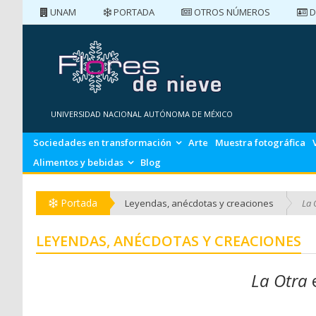
UNAM
PORTADA
OTROS NÚMEROS
D
PORTADA
NÚMEROS ANTERIORES
UNIVERSIDAD NACIONAL AUTÓNOMA DE MÉXICO
Sociedades en transformación
Arte
Muestra fotográfica
Alimentos y bebidas
Blog
Portada
Leyendas, anécdotas y creaciones
La 
LEYENDAS, ANÉCDOTAS Y CREACIONES
La Otra