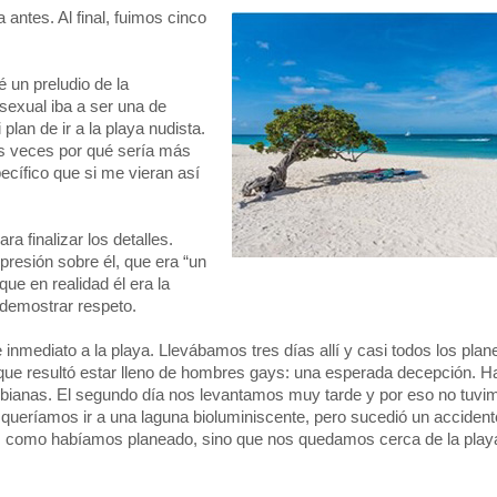
ntes. Al final, fuimos cinco
 un preludio de la
sexual iba a ser una de
lan de ir a la playa nudista.
s veces por qué sería más
cífico que si me vieran así
ra finalizar los detalles.
resión sobre él, que era “un
ue en realidad él era la
demostrar respeto.
nmediato a la playa. Llevábamos tres días allí y casi todos los plan
 que resultó estar lleno de hombres gays: una esperada decepción. Ha
bianas. El segundo día nos levantamos muy tarde y por eso no tuvi
én queríamos ir a una laguna bioluminiscente, pero sucedió un accide
ón, como habíamos planeado, sino que nos quedamos cerca de la play