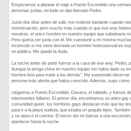
Empezamos a planear el viaje a Puerto Escondido una semana a
personas juntas, incluido un tipo llamado Pedro.
Justo dos días antes de salir, me molesté bastante cuando noté
menstruación, pero mucho más cuando oí que ese
wey
hetero
nosotras, el único hombre en nuestro equipo que sabotearía mi p
Pero quería ser justa con él. Me cuestioné a mí misma mucha
incómodo si me viera desnuda un hombre heterosexual en espe
en público. Me quedó la duda.
La noche antes de partir fuimos a la casa de ese
wey,
Pedro
,
pa
Aunque la amiga china en nuestro equipo me había dado su imp
hombre listo para tratar a los demás”. Me sorprendió observar q
persona más atenta que había conocido. Además, supo cómo 
Llegamos a Puerto Escondido, Oaxaca, el sábado, y fuimos de i
interesantes fallaron. El primer día, encontramos un antro gay
comunidad
queer
, los hombres gays destacan más que las les
para ir a la playa nudista, que estaba un poquito lejos. Tambi
y se atascó el camino. El tercer día no fuimos a una excursi
atardecer hasta la noche.