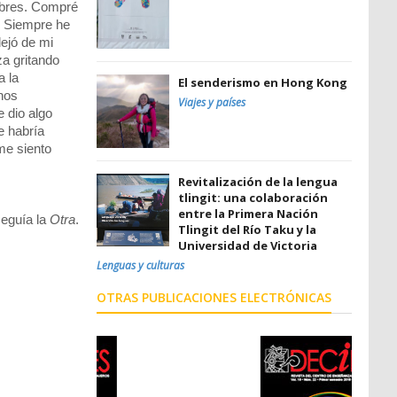
ambres. Compré
l. Siempre he
lejó de mi
a gritando
a la
El senderismo en Hong Kong
nos
Viajes y países
 dio algo
e habría
me siento
Revitalización de la lengua
tlingit: una colaboración
entre la Primera Nación
seguía la
Otra
.
Tlingit del Río Taku y la
Universidad de Victoria
Lenguas y culturas
OTRAS PUBLICACIONES ELECTRÓNICAS