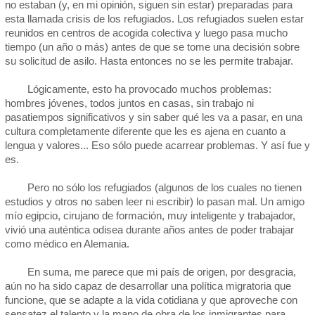
no estaban (y, en mi opinión, siguen sin estar) preparadas para
esta llamada crisis de los refugiados. Los refugiados suelen estar
reunidos en centros de acogida colectiva y luego pasa mucho
tiempo (un año o más) antes de que se tome una decisión sobre
su solicitud de asilo. Hasta entonces no se les permite trabajar.
Lógicamente, esto ha provocado muchos problemas:
hombres jóvenes, todos juntos en casas, sin trabajo ni
pasatiempos significativos y sin saber qué les va a pasar, en una
cultura completamente diferente que les es ajena en cuanto a
lengua y valores... Eso sólo puede acarrear problemas. Y así fue y
es.
Pero no sólo los refugiados (algunos de los cuales no tienen
estudios y otros no saben leer ni escribir) lo pasan mal. Un amigo
mío egipcio, cirujano de formación, muy inteligente y trabajador,
vivió una auténtica odisea durante años antes de poder trabajar
como médico en Alemania.
En suma, me parece que mi país de origen, por desgracia,
aún no ha sido capaz de desarrollar una política migratoria que
funcione, que se adapte a la vida cotidiana y que aproveche con
sensatez el talento y la mano de obra de los inmigrantes para