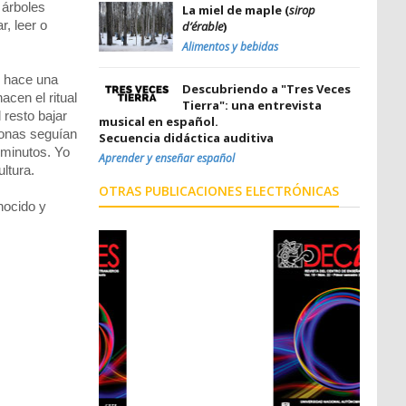
 árboles
La miel de maple (
sirop
, leer o
d’érable
)
Alimentos y bebidas
e hace una
Descubriendo a "Tres Veces
acen el ritual
Tierra": una entrevista
 resto bajar
musical en español.
sonas seguían
Secuencia didáctica auditiva
 minutos. Yo
Aprender y enseñar español
ltura.
OTRAS PUBLICACIONES ELECTRÓNICAS
nocido y