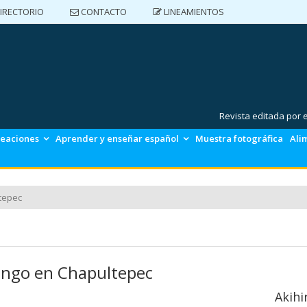
IRECTORIO
CONTACTO
LINEAMIENTOS
DIRECTORIO
CONTACTO
LINEAMIENTOS
Revista editada por
reaciones
Aprender y enseñar español
Muestra fotográfica
Ali
tepec
ngo en Chapultepec
Akihi