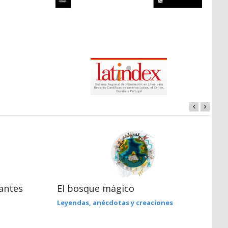
antes
El bosque mágico
L
e
Leyendas, anécdotas y creaciones
S