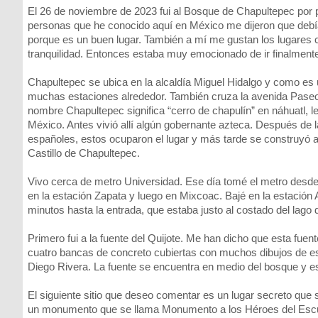
El 26 de noviembre de 2023 fui al Bosque de Chapultepec por
personas que he conocido aquí en México me dijeron que debía 
porque es un buen lugar. También a mí me gustan los lugares 
tranquilidad. Entonces estaba muy emocionado de ir finalment
Chapultepec se ubica en la alcaldía Miguel Hidalgo y como e
muchas estaciones alrededor. También cruza la avenida Paseo
nombre Chapultepec significa “cerro de chapulín” en náhuatl, le
México. Antes vivió allí algún gobernante azteca. Después de l
españoles, estos ocuparon el lugar y más tarde se construyó a
Castillo de Chapultepec.
Vivo cerca de metro Universidad. Ese día tomé el metro desde
en la estación Zapata y luego en Mixcoac. Bajé en la estación 
minutos hasta la entrada, que estaba justo al costado del lago
Primero fui a la fuente del Quijote. Me han dicho que esta fuent
cuatro bancas de concreto cubiertas con muchos dibujos de es
Diego Rivera. La fuente se encuentra en medio del bosque y es
El siguiente sitio que deseo comentar es un lugar secreto que 
un monumento que se llama Monumento a los Héroes del Escuad