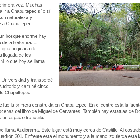
 primera vez. Muchas
ir a Chapultepec sí o sí,
con naturaleza y
e a Chapultepec.
s un bosque enorme hay
 de la Reforma. El
ngua originaria de
a llegada de los
hí lo que hoy se llama
 Universidad y transbordé
Auditorio y caminé cinco
 de Chapultepec.
e fue la primera construida en Chapultepec. En el centro está la fuent
cenas del libro de Miguel de Cervantes. También hay estatuas de Do
 un espacio tranquilo.
se llama Audiorama. Este lugar está muy cerca de Castillo. Al costad
rón 201. Enfrente está el monumento y a la mano izquierda está l