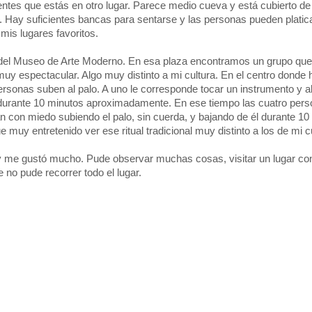
entes que estás en otro lugar. Parece medio cueva y está cubierto de
. Hay suficientes bancas para sentarse y las personas pueden platicar
mis lugares favoritos.
 del Museo de Arte Moderno. En esa plaza encontramos un grupo qu
uy espectacular. Algo muy distinto a mi cultura. En el centro donde h
sonas suben al palo. A uno le corresponde tocar un instrumento y al
o, durante 10 minutos aproximadamente. En ese tiempo las cuatro per
n con miedo subiendo el palo, sin cuerda, y bajando de él durante 10
 muy entretenido ver ese ritual tradicional muy distinto a los de mi cu
 y me gustó mucho. Pude observar muchas cosas, visitar un lugar co
 no pude recorrer todo el lugar.