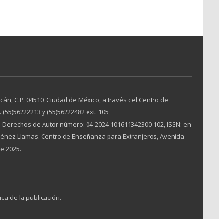
án, C.P. 04510, Ciudad de México, a través del Centro de
(55)56222213 y (55)56222482 ext. 105,
 Derechos de Autor número: 04-2024-101611342300-102, ISSN: en
Jiménez Llamas. Centro de Enseñanza para Extranjeros, Avenida
de 2025.
ica de la publicación.