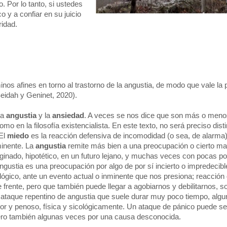
 Por lo tanto, si ustedes
o y a confiar en su juicio
ridad.
inos afines en torno al trastorno de la angustia, de modo que vale la 
Seidah y Geninet, 2020).
la
angustia
y la
ansiedad
. A veces se nos dice que son más o meno
omo en la filosofía existencialista. En este texto, no será preciso dist
 El
miedo
es la reacción defensiva de incomodidad (o sea, de alarma)
minente. La
angustia
remite más bien a una preocupación o cierto ma
ginado, hipotético, en un futuro lejano, y muchas veces con pocas po
ngustia es una preocupación por algo de por sí incierto o impredecibl
lógico, ante un evento actual o inminente que nos presiona; reacción 
 frente, pero que también puede llegar a agobiarnos y debilitarnos, s
n ataque repentino de angustia que suele durar muy poco tiempo, alg
 y penoso, física y sicológicamente. Un ataque de pánico puede se
ro también algunas veces por una causa desconocida.