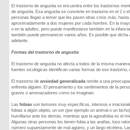
El trastorno de angustia se encuentra entre los trastornos me
de angustia. Esa angustia se convierte en trastorno en el 2 o
personas llegan a temer que les pasen otras crisis más, hasta t
aproximadamente a dos mujeres por cada hombre. En la mayorí
o en la adultez, pero puede manifestarse también en la infanci
también puede permanecer varios años. Es posible que dicha
adelante.
Formas del trastorno de angustia
El trastorno de angustia no afecta a todos de la misma manera
fuentes sicológicas identifican varias formas de ese trastorno
El trastorno de
ansiedad generalizada
remite a una preocupac
enfrenta alguien. El pensamiento y los sentimientos de la per
graves o amenazadores como se imaginan.
Las
fobias
son temores muy específicos, intensos e irracionale
fobias a algún objeto, un ser (por ejemplo un animal o un bicho)
humillarse ante los demás, mientras que la agorafobia es el mie
Algunas otras personas les tienen fobia a las arañas, loso raton
número supuestamente de mal agüero, y un largo etcétera. Las 