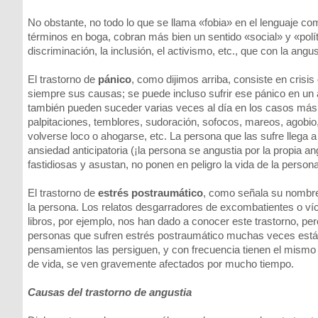
No obstante, no todo lo que se llama «fobia» en el lenguaje com
términos en boga, cobran más bien un sentido «social» y «políti
discriminación, la inclusión, el activismo, etc., que con la angu
El trastorno de
pánico
, como dijimos arriba, consiste en crisi
siempre sus causas; se puede incluso sufrir ese pánico en un
también pueden suceder varias veces al día en los casos más 
palpitaciones, temblores, sudoración, sofocos, mareos, agobi
volverse loco o ahogarse, etc. La persona que las sufre llega a 
ansiedad anticipatoria (¡la persona se angustia por la propia a
fastidiosas y asustan, no ponen en peligro la vida de la persona
El trastorno de
estrés postraumático
, como señala su nombre,
la persona. Los relatos desgarradores de excombatientes o ví
libros, por ejemplo, nos han dado a conocer este trastorno, pe
personas que sufren estrés postraumático muchas veces están
pensamientos las persiguen, y con frecuencia tienen el mismo t
de vida, se ven gravemente afectados por mucho tiempo.
Causas del trastorno de angustia