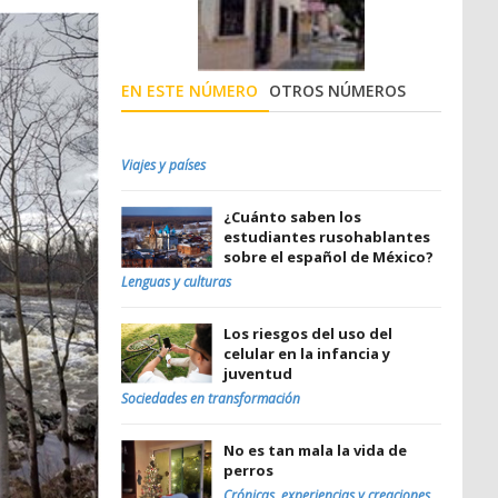
EN ESTE NÚMERO
OTROS NÚMEROS
Viajes y países
¿Cuánto saben los
estudiantes rusohablantes
sobre el español de México?
Lenguas y culturas
Los riesgos del uso del
celular en la infancia y
juventud
Sociedades en transformación
No es tan mala la vida de
perros
Crónicas, experiencias y creaciones