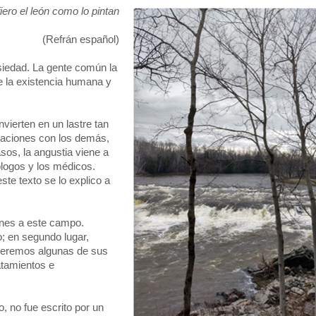
iero el león como lo pintan
(Refrán español)
siedad. La gente común la
e la existencia humana y
ierten en un lastre tan
elaciones con los demás,
asos, la angustia viene a
ólogos y los médicos.
te texto se lo explico a
fines a este campo.
; en segundo lugar,
, veremos algunas de sus
atamientos e
o, no fue escrito por un