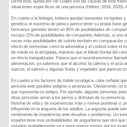
Dicho esto, queda por ver cuáles son las causas de este trastor
situaciones específicas de una persona (Hébert, 2016, 2020). A
En cuanto a la biología, todavía quedan bastantes incógnitas y 
genética, el trastorno de pánico parece tener su propia base 
hermanos gemelos tienen un 85% de posibilidades de compartir
escaso 15% de posibilidades de compartirlo. Además, si uno de
veces más posibilidades de sufrirlo también en comparación co
efecto de hormonas como la adrenalina y el cortisol sobre el e
de miedo es la amígdala, mientras que el lóbulo frontal del cere
un efecto tranquilizador. Parece que el neurotransmisor llamado
alimentación, ya sabemos que el alcohol, la cafeína y el azúc
nueces, el salmón y algunas frutas y vegetales que parecen tra
En cuanto a los factores de índole sicológica, cabe señalar q
persona ante posibles peligros o amenazas. Obviamente, no to
que representa un peligro. Por ejemplo, algunas personas pued
otras personas aman a los perros y disfrutan de su presencia
historial de vida y de experiencias más o menos positivas o, p
influyendo en la angustia de los adultos. La angustia puede ta
sentimiento de impotencia) ante desafíos o problemas. Un turi
español tiene más probabilidades de angustiarse que otro que
estudios probablemente va a preocuparse menos por los exáme