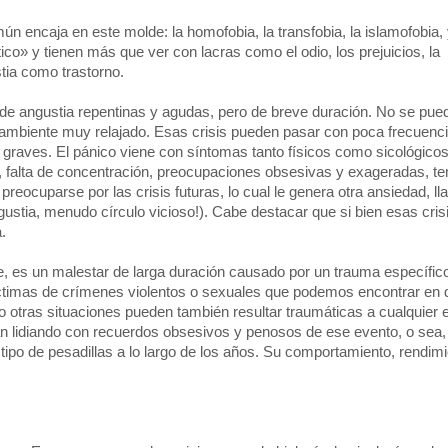
ún encaja en este molde: la homofobia, la transfobia, la islamofobia, 
co» y tienen más que ver con lacras como el odio, los prejuicios, la
stia como trastorno.
s de angustia repentinas y agudas, pero de breve duración. No se pued
 ambiente muy relajado. Esas crisis pueden pasar con poca frecuenci
graves. El pánico viene con síntomas tanto físicos como sicológico
o, falta de concentración, preocupaciones obsesivas y exageradas, t
preocuparse por las crisis futuras, lo cual le genera otra ansiedad, l
ngustia, menudo círculo vicioso!). Cabe destacar que si bien esas cris
.
 es un malestar de larga duración causado por un trauma específico
ctimas de crímenes violentos o sexuales que podemos encontrar en d
ro otras situaciones pueden también resultar traumáticas a cualquier 
 lidiando con recuerdos obsesivos y penosos de ese evento, o sea,
ipo de pesadillas a lo largo de los años. Su comportamiento, rendimi