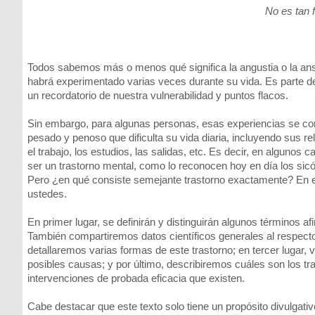
No es tan f
Todos sabemos más o menos qué significa la angustia o la an
habrá experimentado varias veces durante su vida. Es parte d
un recordatorio de nuestra vulnerabilidad y puntos flacos.
Sin embargo, para algunas personas, esas experiencias se conv
pesado y penoso que dificulta su vida diaria, incluyendo sus r
el trabajo, los estudios, las salidas, etc. Es decir, en algunos c
ser un trastorno mental, como lo reconocen hoy en día los sic
Pero ¿en qué consiste semejante trastorno exactamente? En es
ustedes.
En primer lugar, se definirán y distinguirán algunos términos a
También compartiremos datos científicos generales al respecto
detallaremos varias formas de este trastorno; en tercer lugar
posibles causas; y por último, describiremos cuáles son los tr
intervenciones de probada eficacia que existen.
Cabe destacar que este texto solo tiene un propósito divulgativ