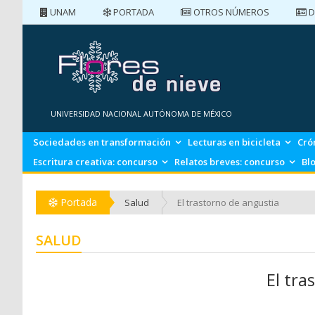
UNAM
PORTADA
OTROS NÚMEROS
D
PORTADA
NÚMEROS ANTERIORES
UNIVERSIDAD NACIONAL AUTÓNOMA DE MÉXICO
Sociedades en transformación
Lecturas en bicicleta
Cró
Escritura creativa: concurso
Relatos breves: concurso
Bl
Portada
Salud
El trastorno de angustia
SALUD
El tra