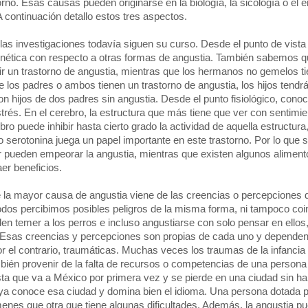
no. Esas causas pueden originarse en la biología, la sicología o el e
 continuación detallo estos tres aspectos.
las investigaciones todavía siguen su curso. Desde el punto de vista 
genética con respecto a otras formas de angustia. También sabemos q
 un trastorno de angustia, mientras que los hermanos no gemelos t
 los padres o ambos tienen un trastorno de angustia, los hijos tendr
n hijos de dos padres sin angustia. Desde el punto fisiológico, cono
strés. En el cerebro, la estructura que más tiene que ver con sentimi
bro puede inhibir hasta cierto grado la actividad de aquella estructura
 serotonina juega un papel importante en este trastorno. Por lo que se
ar pueden empeorar la angustia, mientras que existen algunos alimen
er beneficios.
ue la mayor causa de angustia viene de las creencias o percepciones 
dos percibimos posibles peligros de la misma forma, ni tampoco coi
en temer a los perros e incluso angustiarse con solo pensar en ellos
. Esas creencias y percepciones son propias de cada uno y depende
or el contrario, traumáticas. Muchas veces los traumas de la infancia
mbién provenir de la falta de recursos o competencias de una persona
sta que va a México por primera vez y se pierde en una ciudad sin ha
 ya conoce esa ciudad y domina bien el idioma. Una persona dotada p
nes que otra que tiene algunas dificultades. Además, la angustia p