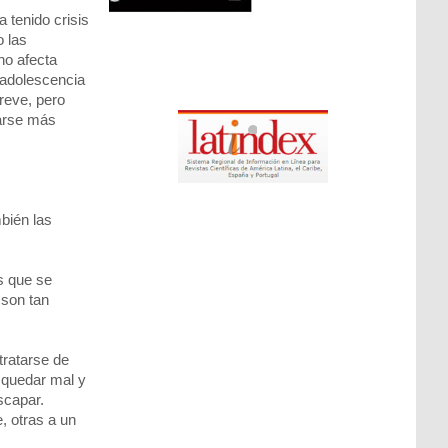
 tenido crisis
o las
no afecta
 adolescencia
reve, pero
tarse más
bién las
s que se
 son tan
tratarse de
a quedar mal y
scapar.
, otras a un