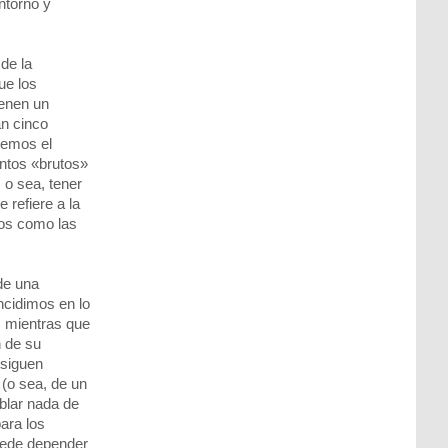
ntorno y
de la
ue los
ienen un
án cinco
cemos el
entos «brutos»
, o sea, tener
 refiere a la
tos como las
de una
ncidimos en lo
, mientras que
n de su
 siguen
 (o sea, de un
blar nada de
ara los
uede depender