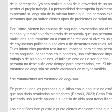
de la percepción (ya sea realista o no) de la gravedad de un p
perder el propio trabajo. La personalidad desempeña igualmente
expresará su angustia de la misma forma que una persona extrov
personas que ya sufren ciertos tipos de problemas de salud ment
Por último, vienen las causas de angustia provocadas por el
el caso, y también varía el grado de «control» que una persona
multitudes seguramente va a estar más relajada si vive en un 
de coyunturas políticas o sociales o de desastres naturales, ta
Tales infortunios pueden resultar traumáticos para ciertas pe
cierta angustia: pensemos en la pobreza, una enfermedad impre
trabajo o de piso o vecinos, el fallecimiento de un ser querido,
persona no tiene suficiente tiempo para procesarlos, etc. Si b
trastorno de angustia se verán afectadas en mayor medida.
Los tratamientos del trastorno de angustia
En primer lugar, las personas que lidian con la angustia no es
que han dado resultados alentadores (Barnhill, 2023; Cean Psi
que cada uno puede aplicar a su estilo de vida para tranquiliza
Los científicos han puesto a punto ciertos medicamentos que p