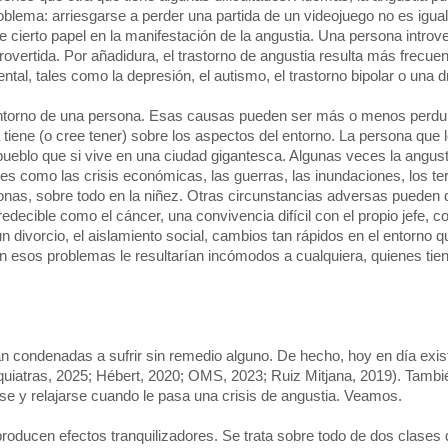
roblema: arriesgarse a perder una partida de un videojuego no es igua
 cierto papel en la manifestación de la angustia. Una persona introve
ertida. Por añadidura, el trastorno de angustia resulta más frecuen
al, tales como la depresión, el autismo, el trastorno bipolar o una d
 entorno de una persona. Esas causas pueden ser más o menos perd
 tiene (o cree tener) sobre los aspectos del entorno. La persona que 
pueblo que si vive en una ciudad gigantesca. Algunas veces la angus
les como las crisis económicas, las guerras, las inundaciones, los te
rsonas, sobre todo en la niñez. Otras circunstancias adversas puede
decible como el cáncer, una convivencia difícil con el propio jefe,
 un divorcio, el aislamiento social, cambios tan rápidos en el entorno 
ien esos problemas le resultarían incómodos a cualquiera, quienes tie
tán condenadas a sufrir sin remedio alguno. De hecho, hoy en día exis
quiatras, 2025; Hébert, 2020; OMS, 2023; Ruiz Mitjana, 2019). Tambi
rse y relajarse cuando le pasa una crisis de angustia. Veamos.
roducen efectos tranquilizadores. Se trata sobre todo de dos clases