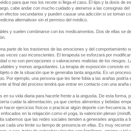
médico para que nos los recete si llega el caso. El tipo y la dosis de e
argo, cabe andar con mucho cuidado y atenerse a las consignas del 
n efectos secundarios y pueden causar una adicción si se toman co
dicina alternativa» sin el permiso del médico.
ables y suelen combinarse con los medicamentos. Dos de ellas se d
ión.
ena parte de los trastornos de las emociones y del comportamiento s
as veces casi inconscientes. El terapeuta se esforzará por modificar
lidad o no son percepciones o valoraciones realistas de los riesgos. L
udables y menos angustiantes. La terapia de exposición consiste en
bjeto o de la situación que le generaba tanta angustia. Es un proce
po. Por ejemplo, una persona que les tiene fobia a las arañas podría
ente al final del proceso tendrá que entrar en contacto con una araña
os en su vida diaria para hacerle frente a la angustia. De esta forma, 
bería cuidar la alimentación, ya que ciertos alimentos y bebidas emp
hacer ejercicios físicos o practicar algún deporte con frecuencia, lo c
nfocados en la relajación como el yoga, la «atención plena» (
mindf
día sabemos que las redes sociales tienden a generarles angustia a 
que cada uno limite su tiempo de presencia en ellas. Es muy recome
os, o sea, tratar de estrechar vínculos con familiares, amigos y tal 