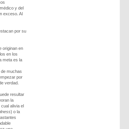
sos
médico y del
n exceso. Al
estacan por su
e originan en
los en los
a meta es la
so de muchas
 empezar por
 de verdad.
puede resultar
eoran la
ual alivia el
ulness
) o la
bastantes
ndable
vez una