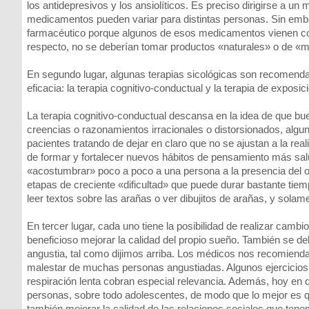
los antidepresivos y los ansiolíticos. Es preciso dirigirse a un 
medicamentos pueden variar para distintas personas. Sin emb
farmacéutico porque algunos de esos medicamentos vienen co
respecto, no se deberían tomar productos «naturales» o de «me
En segundo lugar, algunas terapias sicológicas son recomend
eficacia: la terapia cognitivo-conductual y la terapia de exposic
La terapia cognitivo-conductual descansa en la idea de que bu
creencias o razonamientos irracionales o distorsionados, algun
pacientes tratando de dejar en claro que no se ajustan a la rea
de formar y fortalecer nuevos hábitos de pensamiento más sal
«acostumbrar» poco a poco a una persona a la presencia del o
etapas de creciente «dificultad» que puede durar bastante tiem
leer textos sobre las arañas o ver dibujitos de arañas, y solam
En tercer lugar, cada uno tiene la posibilidad de realizar cambi
beneficioso mejorar la calidad del propio sueño. También se de
angustia, tal como dijimos arriba. Los médicos nos recomiendan 
malestar de muchas personas angustiadas. Algunos ejercicios e
respiración lenta cobran especial relevancia. Además, hoy en 
personas, sobre todo adolescentes, de modo que lo mejor es 
también mejorar la calidad de las relaciones sociales que tenem