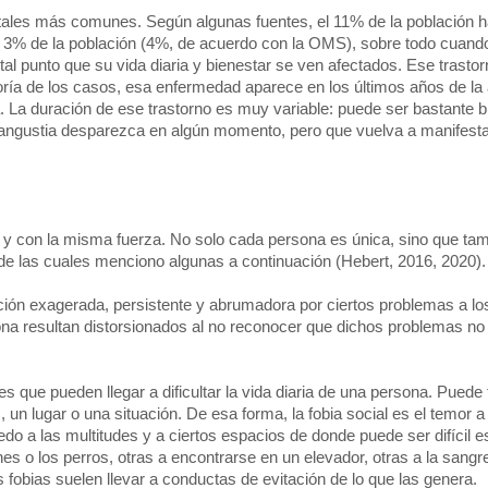
ntales más comunes. Según algunas fuentes, el 11% de la población ha
 el 3% de la población (4%, de acuerdo con la OMS), sobre todo cuand
al punto que su vida diaria y bienestar se ven afectados. Ese trastor
a de los casos, esa enfermedad aparece en los últimos años de la
a. La duración de ese trastorno es muy variable: puede ser bastante b
 angustia desparezca en algún momento, pero que vuelva a manifes
 y con la misma fuerza. No solo cada persona es única, sino que tam
, de las cuales menciono algunas a continuación (Hebert, 2016, 2020).
ión exagerada, persistente y abrumadora por ciertos problemas a lo
sona resultan distorsionados al no reconocer que dichos problemas no
s que pueden llegar a dificultar la vida diaria de una persona. Puede 
, un lugar o una situación. De esa forma, la fobia social es el temor 
do a las multitudes y a ciertos espacios de donde puede ser difícil e
es o los perros, otras a encontrarse en un elevador, otras a la sangre
fobias suelen llevar a conductas de evitación de lo que las genera.