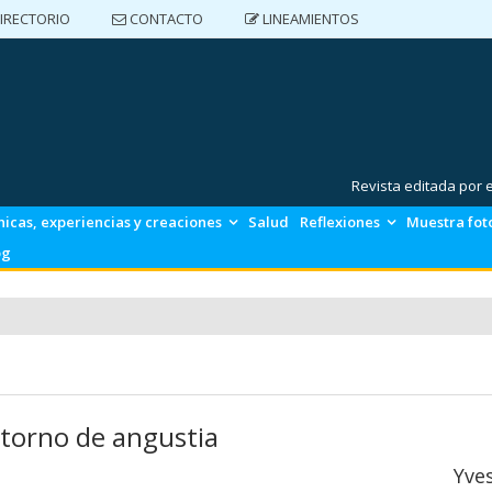
IRECTORIO
CONTACTO
LINEAMIENTOS
DIRECTORIO
CONTACTO
LINEAMIENTOS
Revista editada por
nicas, experiencias y creaciones
Salud
Reflexiones
Muestra fot
og
storno de angustia
Yve