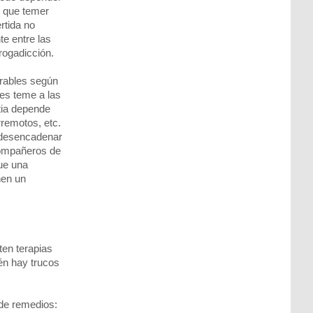
l que temer
rtida no
te entre las
rogadicción.
urables según
les teme a las
tia depende
rremotos, etc.
n desencadenar
 compañeros de
que una
nen un
ten terapias
én hay trucos
 de remedios: