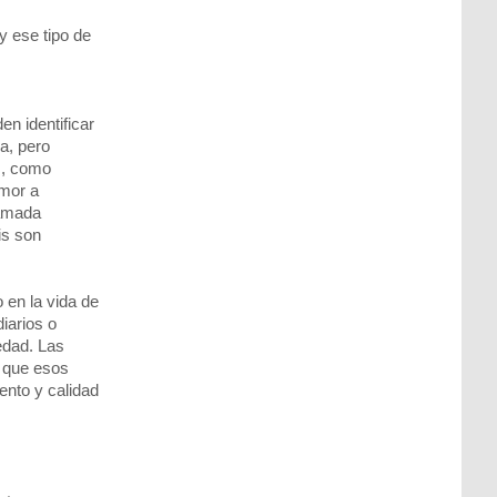
y ese tipo de
en identificar
a, pero
s, como
emor a
lamada
is son
 en la vida de
iarios o
edad. Las
 que esos
ento y calidad