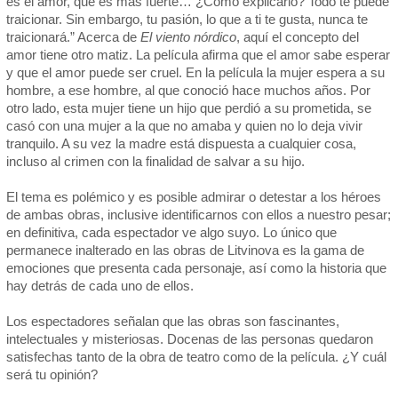
es el amor, que es más fuerte… ¿Cómo explicarlo? Todo te puede
traicionar. Sin embargo, tu pasión, lo que a ti te gusta, nunca te
traicionará.” Acerca de
El viento nórdico
, aquí el concepto del
amor tiene otro matiz. La película afirma que el amor sabe esperar
y que el amor puede ser cruel. En la película la mujer espera a su
hombre, a ese hombre, al que conoció hace muchos años. Por
otro lado, esta mujer tiene un hijo que perdió a su prometida, se
casó con una mujer a la que no amaba y quien no lo deja vivir
tranquilo. A su vez la madre está dispuesta a cualquier cosa,
incluso al crimen con la finalidad de salvar a su hijo.
El tema es polémico y es posible admirar o detestar a los héroes
de ambas obras, inclusive identificarnos con ellos a nuestro pesar;
en definitiva, cada espectador ve algo suyo. Lo único que
permanece inalterado en las obras de Litvinova es la gama de
emociones que presenta cada personaje, así como la historia que
hay detrás de cada uno de ellos.
Los espectadores señalan que las obras son fascinantes,
intelectuales y misteriosas. Docenas de las personas quedaron
satisfechas tanto de la obra de teatro como de la película. ¿Y cuál
será tu opinión?