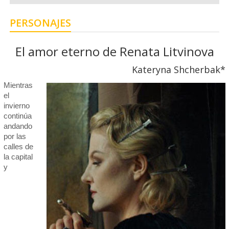
PERSONAJES
El amor eterno de Renata Litvinova
Kateryna Shcherbak*
Mientras
el
invierno
continúa
andando
por las
calles de
la capital
y