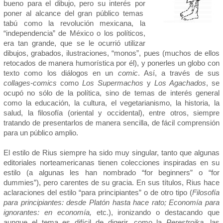
bueno para el dibujo, pero su interés por
poner al alcance del gran público temas
tabú como la revolución mexicana, la
“independencia” de México o los políticos,
era tan grande, que se le ocurrió utilizar
dibujos, grabados, ilustraciones, “monos”, pues (muchos de ellos
retocados de manera humorística por él), y ponerles un globo con
texto como los diálogos en un
comic
. Así, a través de sus
collages-comics
como
Los Supermachos
y
Los Agachados
, se
ocupó no sólo de la política, sino de temas de interés general
como la educación, la cultura, el vegetarianismo, la historia, la
salud, la filosofía (oriental y occidental), entre otros, siempre
tratando de presentarlos de manera sencilla, de fácil comprensión
para un público amplio.
El estilo de Rius siempre ha sido muy singular, tanto que algunas
editoriales norteamericanas tienen colecciones inspiradas en su
estilo (a algunas les han nombrado “for beginners” o “for
dummies”), pero carentes de su gracia. En sus títulos, Rius hace
aclaraciones del estilo “para principiantes” o de otro tipo (
Filosofía
para principiantes: desde Platón hasta hace rato; Economía para
ignorantes: en economía,
etc.), ironizando o destacando que
aunque el tema es difícil de digerir, como la
Perestroika
, las