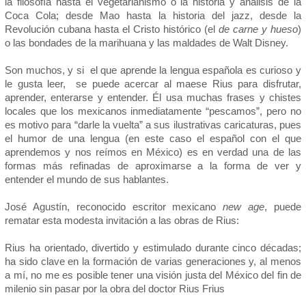
la filosofía hasta el vegetarianismo o la historia y análisis de la
Coca Cola; desde Mao hasta la historia del jazz, desde la
Revolución cubana hasta el Cristo histórico (el
de carne y hueso
)
o las bondades de la marihuana y las maldades de Walt Disney.
Son muchos, y si el que aprende la lengua española es curioso y
le gusta leer, se puede acercar al maese Rius para disfrutar,
aprender, enterarse y entender. Él usa muchas frases y chistes
locales que los mexicanos inmediatamente “pescamos”, pero no
es motivo para “darle la vuelta” a sus ilustrativas caricaturas, pues
el humor de una lengua (en este caso el español con el que
aprendemos y nos reímos en México) es en verdad una de las
formas más refinadas de aproximarse a la forma de ver y
entender el mundo de sus hablantes.
José Agustín, reconocido escritor mexicano
new age
, puede
rematar esta modesta invitación a las obras de Rius:
Rius ha orientado, divertido y estimulado durante cinco décadas;
ha sido clave en la formación de varias generaciones y, al menos
a mí, no me es posible tener una visión justa del México del fin de
milenio sin pasar por la obra del doctor Rius Frius