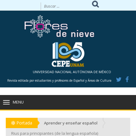
UNIVERSIDAD NACIONAL AUTÓNOMA DE MÉXICO
Revista editada por estudiantes y profesores de Español y Áreas de Cultura
MENU
TOGGLE
NAVIGATION
Portada
Aprender y enseñar español
Rius para principiantes (de la lengua española)