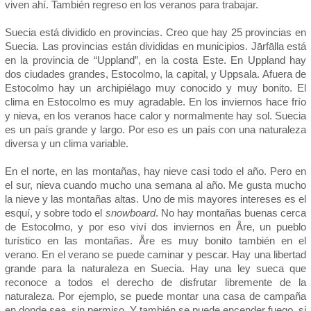
viven ahí. También regreso en los veranos para trabajar.
Suecia está dividido en provincias. Creo que hay 25 provincias en
Suecia. Las provincias están divididas en municipios. Jārfālla está
en la provincia de “Uppland”, en la costa Este. En Uppland hay
dos ciudades grandes, Estocolmo, la capital, y Uppsala. Afuera de
Estocolmo hay un archipiélago muy conocido y muy bonito. El
clima en Estocolmo es muy agradable. En los inviernos hace frío
y nieva, en los veranos hace calor y normalmente hay sol. Suecia
es un país grande y largo. Por eso es un país con una naturaleza
diversa y un clima variable.
En el norte, en las montañas, hay nieve casi todo el año. Pero en
el sur, nieva cuando mucho una semana al año. Me gusta mucho
la nieve y las montañas altas. Uno de mis mayores intereses es el
esquí, y sobre todo el
snowboard
. No hay montañas buenas cerca
de Estocolmo, y por eso viví dos inviernos en Åre, un pueblo
turístico en las montañas. Åre es muy bonito también en el
verano. En el verano se puede caminar y pescar. Hay una libertad
grande para la naturaleza en Suecia. Hay una ley sueca que
reconoce a todos el derecho de disfrutar libremente de la
naturaleza. Por ejemplo, se puede montar una casa de campaña
en donde sea, sin permiso. Y también se puede encender fuego, si