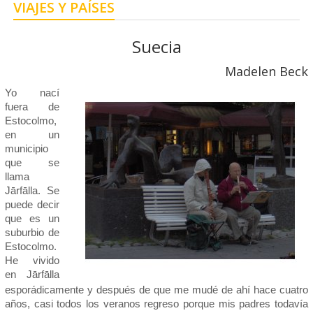
VIAJES Y PAÍSES
Suecia
Madelen Beck
Yo nací
fuera de
Estocolmo,
en un
municipio
que se
llama
Jārfālla. Se
puede decir
que es un
suburbio de
Estocolmo.
He vivido
en Jārfālla
esporádicamente y después de que me mudé de ahí hace cuatro
años, casi todos los veranos regreso porque mis padres todavía