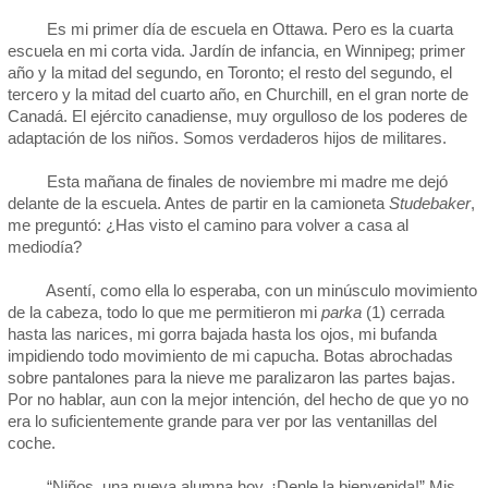
Es mi primer día de escuela en Ottawa. Pero es la cuarta
escuela en mi corta vida. Jardín de infancia, en Winnipeg; primer
año y la mitad del segundo, en Toronto; el resto del segundo, el
tercero y la mitad del cuarto año, en Churchill, en el gran norte de
Canadá. El ejército canadiense, muy orgulloso de los poderes de
adaptación de los niños. Somos verdaderos hijos de militares.
Esta mañana de finales de noviembre mi madre me dejó
delante de la escuela. Antes de partir en la camioneta
Studebaker
,
me preguntó: ¿Has visto el camino para volver a casa al
mediodía?
Asentí, como ella lo esperaba, con un minúsculo movimiento
de la cabeza, todo lo que me permitieron mi
parka
(1) cerrada
hasta las narices, mi gorra bajada hasta los ojos, mi bufanda
impidiendo todo movimiento de mi capucha. Botas abrochadas
sobre pantalones para la nieve me paralizaron las partes bajas.
Por no hablar, aun con la mejor intención, del hecho de que yo no
era lo suficientemente grande para ver por las ventanillas del
coche.
“Niños, una nueva alumna hoy. ¡Denle la bienvenida!” Mis