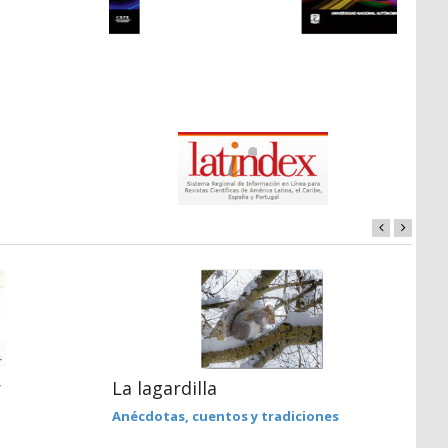
r
La lagardilla
S
V
Anécdotas, cuentos y tradiciones
V