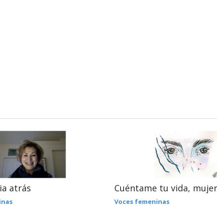
ia atrás
Cuéntame tu vida, muje
inas
Voces femeninas