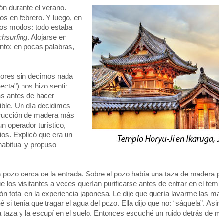
n durante el verano.
s en febrero. Y luego, en
dos modos: todo estaba
hsurfing
. Alojarse en
nto: en pocas palabras,
ores sin decirnos nada
recta") nos hizo sentir
s antes de hacer
ible. Un día decidimos
nstrucción de madera más
n operador turístico,
os. Explicó que era un
habitual y propuso
zo cerca de la entrada. Sobre el pozo había una taza de madera 
ue los visitantes a veces querían purificarse antes de entrar en el te
n total en la experiencia japonesa. Le dije que quería lavarme las m
i tenía que tragar el agua del pozo. Ella dijo que no: “sáquela”. Asi
aza y la escupí en el suelo. Entonces escuché un ruido detrás de m