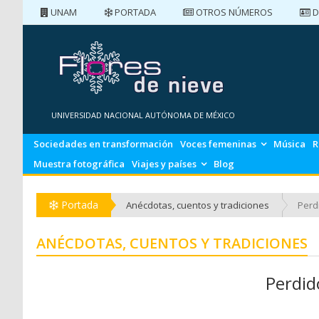
UNAM
PORTADA
OTROS NÚMEROS
D
PORTADA
NÚMEROS ANTERIORES
UNIVERSIDAD NACIONAL AUTÓNOMA DE MÉXICO
Sociedades en transformación
Voces femeninas
Música
R
Muestra fotográfica
Viajes y países
Blog
Portada
Anécdotas, cuentos y tradiciones
Perd
ANÉCDOTAS, CUENTOS Y TRADICIONES
Perdid