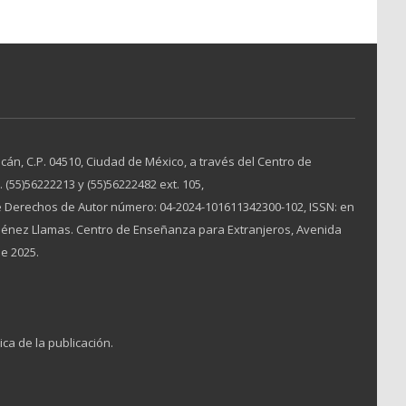
án, C.P. 04510, Ciudad de México, a través del Centro de
(55)56222213 y (55)56222482 ext. 105,
 Derechos de Autor número: 04-2024-101611342300-102, ISSN: en
Jiménez Llamas. Centro de Enseñanza para Extranjeros, Avenida
de 2025.
ica de la publicación.