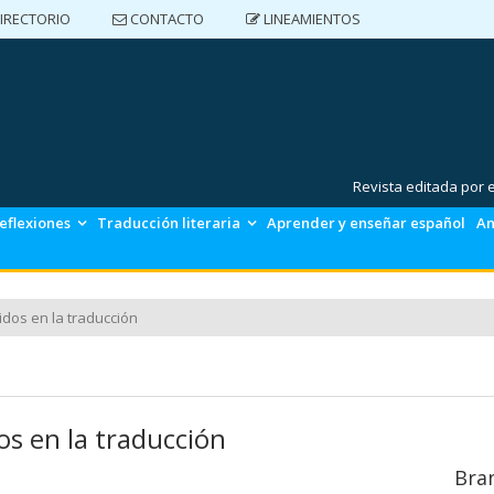
IRECTORIO
CONTACTO
LINEAMIENTOS
DIRECTORIO
CONTACTO
LINEAMIENTOS
Revista editada por
eflexiones
Traducción literaria
Aprender y enseñar español
An
idos en la traducción
os en la traducción
Bra