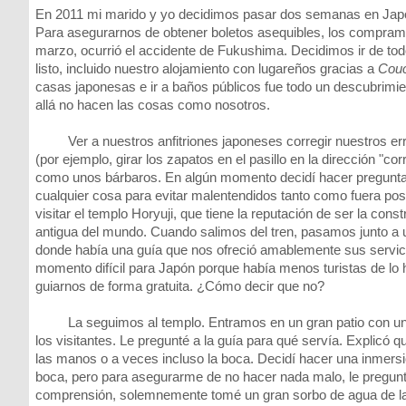
En 2011 mi marido y yo decidimos pasar dos semanas en Japó
Para asegurarnos de obtener boletos asequibles, los compramo
marzo, ocurrió el accidente de Fukushima. Decidimos ir de to
listo, incluido nuestro alojamiento con lugareños gracias a
Couc
casas japonesas e ir a baños públicos fue todo un descubrimie
allá no hacen las cosas como nosotros.
Ver a nuestros anfitriones japoneses corregir nuestros err
(por ejemplo, girar los zapatos en el pasillo en la dirección "cor
como unos bárbaros. En algún momento decidí hacer pregunta
cualquier cosa para evitar malentendidos tanto como fuera pos
visitar el templo Horyuji, que tiene la reputación de ser la co
antigua del mundo. Cuando salimos del tren, pasamos junto a u
donde había una guía que nos ofreció amablemente sus servici
momento difícil para Japón porque había menos turistas de lo 
guiarnos de forma gratuita. ¿Cómo decir que no?
La seguimos al templo. Entramos en un gran patio con un po
los visitantes. Le pregunté a la guía para qué servía. Explicó q
las manos o a veces incluso la boca. Decidí hacer una inmersió
boca, pero para asegurarme de no hacer nada malo, le pregunté s
comprensión, solemnemente tomé un gran sorbo de agua de la t