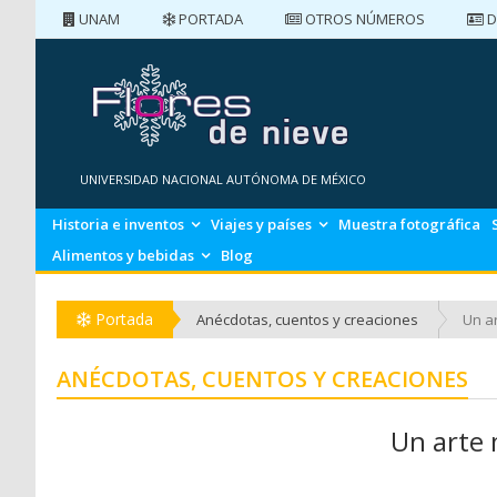
UNAM
PORTADA
OTROS NÚMEROS
D
PORTADA
NÚMEROS ANTERIORES
UNIVERSIDAD NACIONAL AUTÓNOMA DE MÉXICO
Historia e inventos
Viajes y países
Muestra fotográfica
Alimentos y bebidas
Blog
Portada
Anécdotas, cuentos y creaciones
Un a
ANÉCDOTAS, CUENTOS Y CREACIONES
Un arte