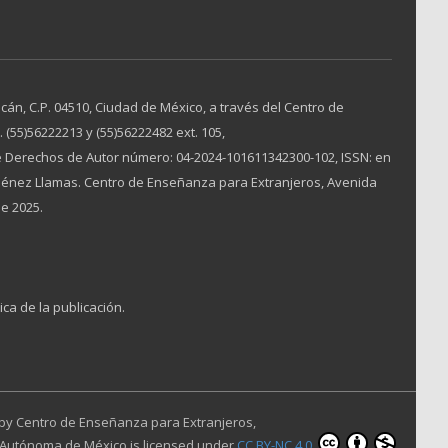
án, C.P. 04510, Ciudad de México, a través del Centro de
(55)56222213 y (55)56222482 ext. 105,
 Derechos de Autor número: 04-2024-101611342300-102, ISSN: en
Jiménez Llamas. Centro de Enseñanza para Extranjeros, Avenida
de 2025.
ica de la publicación.
 by
Centro de Enseñanza para Extranjeros,
 Autónoma de México
is licensed under
CC BY-NC 4.0