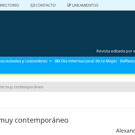
IRECTORIO
CONTACTO
LINEAMIENTOS
DIRECTORIO
CONTACTO
LINEAMIENTOS
Revista editada por
Sociedades y costumbres
8M Día Internacional de la Mujer
Reflexi
rte muy contemporáneo
 muy contemporáneo
Alexan