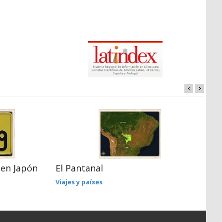
 en Japón
El Pantanal
E
Viajes y países
H