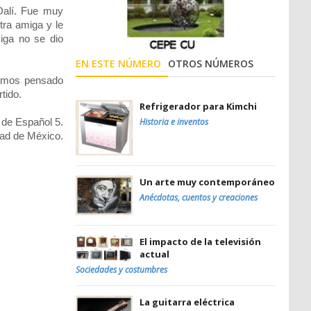
Dalí. Fue muy
tra amiga y le
iga no se dio
EN ESTE NÚMERO
OTROS NÚMEROS
íamos pensado
tido.
Refrigerador para Kimchi
 de Español 5.
Historia e inventos
d de México.
Un arte muy contemporáneo
Anécdotas, cuentos y creaciones
El impacto de la televisión
actual
Sociedades y costumbres
La guitarra eléctrica