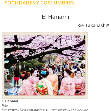
SOCIEDADES Y COSTUMBRES
El Hanami
Rie Takahashi*
El Hanami
Foto:
https://www.flickr.com/photos/31029865@N06/16790622962