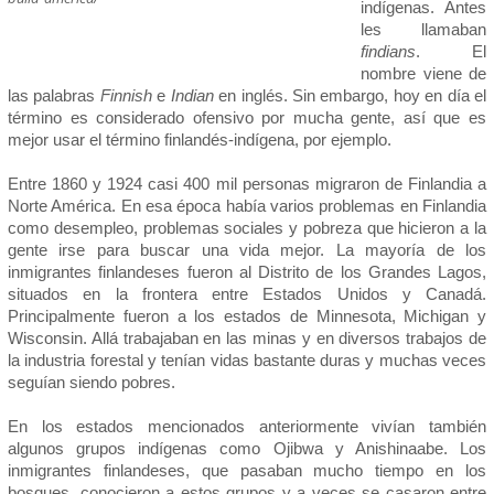
indígenas. Antes
les llamaban
findians
. El
nombre viene de
las palabras
Finnish
e
Indian
en inglés. Sin embargo, hoy en día el
término es considerado ofensivo por mucha gente, así que es
mejor usar el término finlandés-indígena, por ejemplo.
Entre 1860 y 1924 casi 400 mil personas migraron de Finlandia a
Norte América. En esa época había varios problemas en Finlandia
como desempleo, problemas sociales y pobreza que hicieron a la
gente irse para buscar una vida mejor. La mayoría de los
inmigrantes finlandeses fueron al Distrito de los Grandes Lagos,
situados en la frontera entre Estados Unidos y Canadá.
Principalmente fueron a los estados de Minnesota, Michigan y
Wisconsin. Allá trabajaban en las minas y en diversos trabajos de
la industria forestal y tenían vidas bastante duras y muchas veces
seguían siendo pobres.
En los estados mencionados anteriormente vivían también
algunos grupos indígenas como Ojibwa y Anishinaabe. Los
inmigrantes finlandeses, que pasaban mucho tiempo en los
bosques, conocieron a estos grupos y a veces se casaron entre