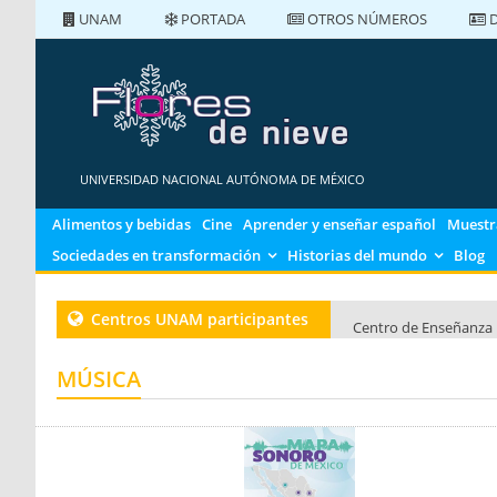
UNAM
PORTADA
OTROS NÚMEROS
D
PORTADA
NÚMEROS ANTERIORES
UNIVERSIDAD NACIONAL AUTÓNOMA DE MÉXICO
Alimentos y bebidas
Cine
Aprender y enseñar español
Muestr
Sociedades en transformación
Historias del mundo
Blog
Centros UNAM participantes
Centro de Enseñanza 
Centro de Enseñanza 
MÚSICA
Centro de Enseñanza 