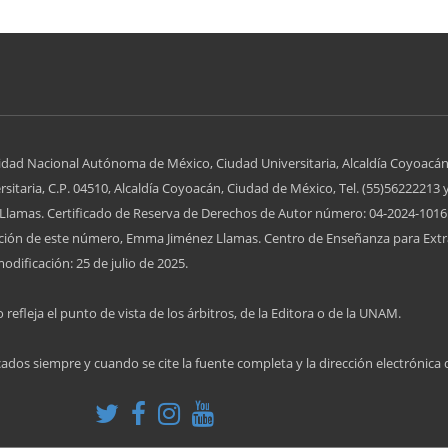
idad Nacional Autónoma de México, Ciudad Universitaria, Alcaldía Coyoacán
itaria, C.P. 04510, Alcaldía Coyoacán, Ciudad de México, Tel. (55)56222213 
lamas. Certificado de Reserva de Derechos de Autor número: 04-2024-10161
zación de este número, Emma Jiménez Llamas. Centro de Enseñanza para Extr
odificación: 25 de julio de 2025.
 refleja el punto de vista de los árbitros, de la Editora o de la UNAM.
cados siempre y cuando se cite la fuente completa y la dirección electrónica 