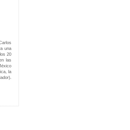
 Carlos
ra una
los 20
en las
México
ca, la
ador).