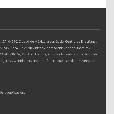
, C.P. 04510, Ciudad de México, a través del Centro de Enseñanza
y (55)56222482 ext. 105, https://floresdenieve.cepe.unam.mx/,
1342300-102, ISSN: en trámite, ambos otorgados por el Instituto
anjeros, Avenida Universidad número 3002, Ciudad Universitaria,
de la publicación.