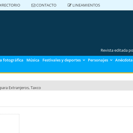
IRECTORIO
CONTACTO
LINEAMIENTOS
DIRECTORIO
CONTACTO
LINEAMIENTOS
Revista editada p
a fotográfica
Música
Festivales y deportes
Personajes
Anécdotas
para Extranjeros, Taxco
para Extranjeros, Polanco
para Extranjeros CU