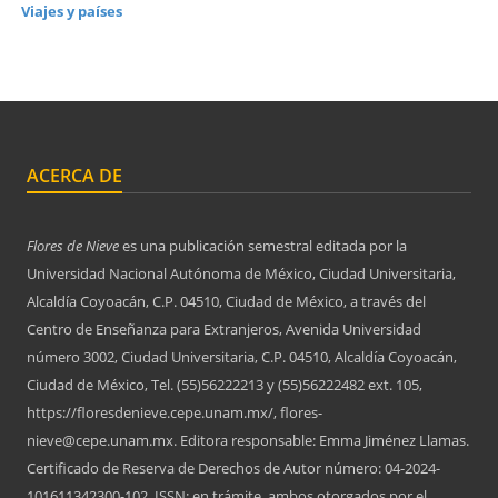
Viajes y países
ACERCA DE
Flores de Nieve
es una publicación semestral editada por la
Universidad Nacional Autónoma de México, Ciudad Universitaria,
Alcaldía Coyoacán, C.P. 04510, Ciudad de México, a través del
Centro de Enseñanza para Extranjeros, Avenida Universidad
número 3002, Ciudad Universitaria, C.P. 04510, Alcaldía Coyoacán,
Ciudad de México, Tel. (55)56222213 y (55)56222482 ext. 105,
https://floresdenieve.cepe.unam.mx/, flores-
nieve@cepe.unam.mx. Editora responsable: Emma Jiménez Llamas.
Certificado de Reserva de Derechos de Autor número: 04-2024-
101611342300-102, ISSN: en trámite, ambos otorgados por el