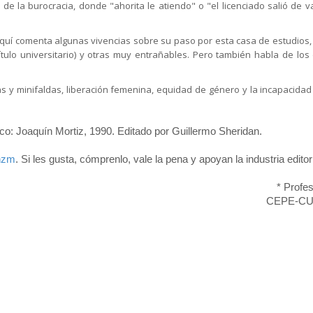
de la burocracia, donde "ahorita le atiendo" o "el licenciado salió de 
Aquí comenta algunas vivencias sobre su paso por esta casa de estudios, 
ítulo universitario) y otras muy entrañables. Pero también habla de lo
s y minifaldas, liberación femenina, equidad de género y la incapacidad
co: Joaquín Mortiz, 1990. Editado por Guillermo Sheridan.
nnzm
. Si les gusta, cómprenlo, vale la pena y apoyan la industria editori
* Profe
CEPE-CU,