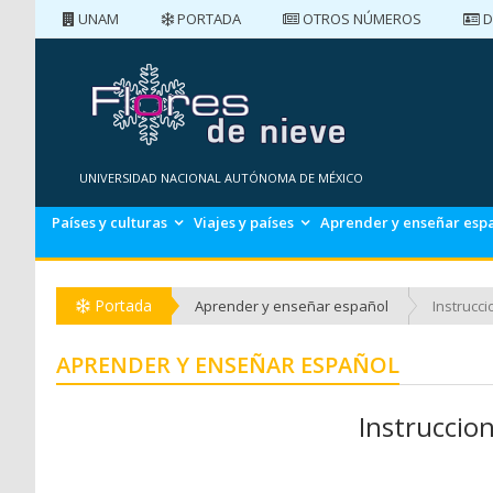
UNAM
PORTADA
OTROS NÚMEROS
D
PORTADA
NÚMEROS ANTERIORES
UNIVERSIDAD NACIONAL AUTÓNOMA DE MÉXICO
Países y culturas
Viajes y países
Aprender y enseñar esp
Portada
Aprender y enseñar español
Instrucci
APRENDER Y ENSEÑAR ESPAÑOL
Instruccion