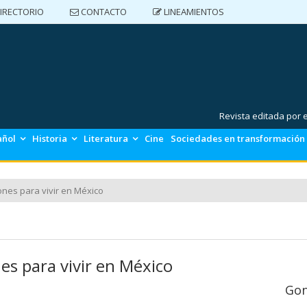
IRECTORIO
CONTACTO
LINEAMIENTOS
DIRECTORIO
CONTACTO
LINEAMIENTOS
Revista editada por
añol
Historia
Literatura
Cine
Sociedades en transformación
ones para vivir en México
es para vivir en México
Gon