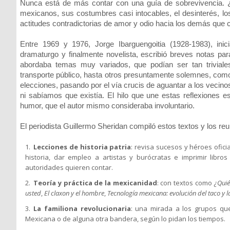
Nunca está de más contar con una guía de sobrevivencia. 
mexicanos, sus costumbres casi intocables, el desinterés, los
actitudes contradictorias de amor y odio hacia los demás que 
Entre 1969 y 1976, Jorge Ibarguengoitia (1928-1983), inici
dramaturgo y finalmente novelista, escribió breves notas par
abordaba temas muy variados, que podían ser tan trivial
transporte público, hasta otros presuntamente solemnes, como
elecciones, pasando por el vía crucis de aguantar a los vecinos de
ni sabíamos que existía. El hilo que une estas reflexiones es 
humor, que el autor mismo consideraba involuntario.
El periodista Guillermo Sheridan compiló estos textos y los reu
Lecciones de historia patria
: revisa sucesos y héroes ofici
historia, dar empleo a artistas y burócratas e imprimir libro
autoridades quieren contar.
Teoría y práctica de la mexicanidad
: con textos como
¿Quié
usted
,
El claxon y el hombre
,
Tecnología mexicana: evolución del taco y 
La familiona revolucionaria
: una mirada a los grupos qu
Mexicana o de alguna otra bandera, según lo pidan los tiempos.