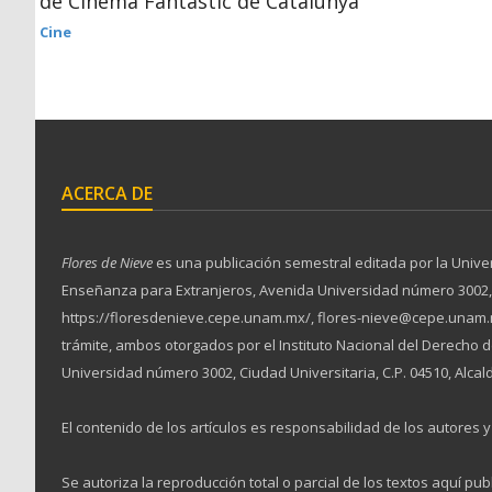
de Cinema Fantástic de Catalunya
Cine
ACERCA DE
Flores de Nieve
es una publicación semestral editada por la Unive
Enseñanza para Extranjeros, Avenida Universidad número 3002, Ciu
https://floresdenieve.cepe.unam.mx/, flores-nieve@cepe.unam.m
trámite, ambos otorgados por el Instituto Nacional del Derecho
Universidad número 3002, Ciudad Universitaria, C.P. 04510, Alcal
El contenido de los artículos es responsabilidad de los autores y 
Se autoriza la reproducción total o parcial de los textos aquí pub