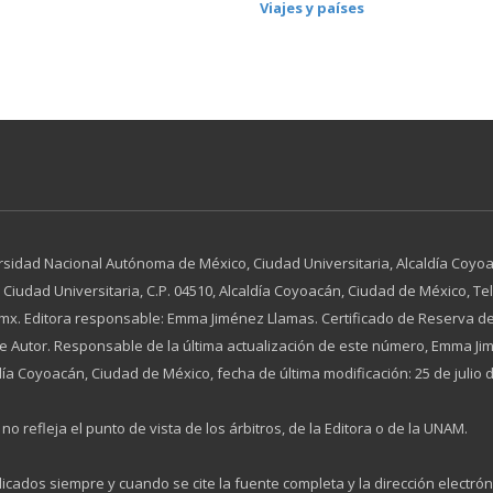
Viajes y países
rsidad Nacional Autónoma de México, Ciudad Universitaria, Alcaldía Coyoac
dad Universitaria, C.P. 04510, Alcaldía Coyoacán, Ciudad de México, Tel. 
x. Editora responsable: Emma Jiménez Llamas. Certificado de Reserva de
 de Autor. Responsable de la última actualización de este número, Emma 
día Coyoacán, Ciudad de México, fecha de última modificación: 25 de julio 
no refleja el punto de vista de los árbitros, de la Editora o de la UNAM.
licados siempre y cuando se cite la fuente completa y la dirección electrón