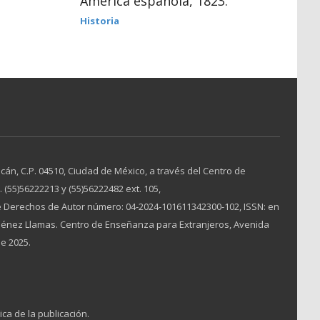
América española, 1823.
Historia
án, C.P. 04510, Ciudad de México, a través del Centro de
(55)56222213 y (55)56222482 ext. 105,
 Derechos de Autor número: 04-2024-101611342300-102, ISSN: en
Jiménez Llamas. Centro de Enseñanza para Extranjeros, Avenida
de 2025.
ica de la publicación.