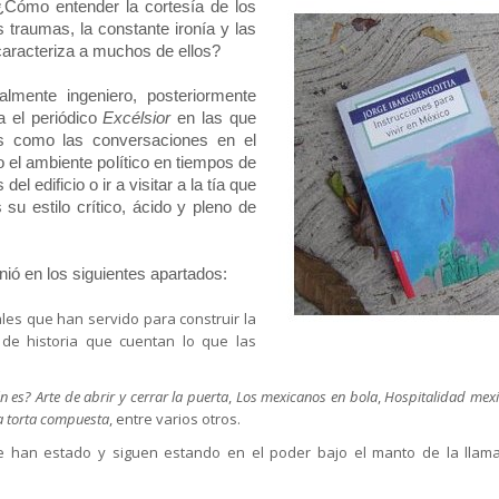
¿Cómo entender la cortesía de los
 traumas, la constante ironía y las
caracteriza a muchos de ellos?
almente ingeniero, posteriormente
a el periódico
Excélsior
en las que
es como las conversaciones en el
 el ambiente político en tiempos de
l edificio o ir a visitar a la tía que
su estilo crítico, ácido y pleno de
nió en los siguientes apartados:
ales que han servido para construir la
s de historia que cuentan lo que las
n es? Arte de abrir y cerrar la puerta
,
Los mexicanos en bola
,
Hospitalidad mexi
la torta compuesta
, entre varios otros.
e han estado y siguen estando en el poder bajo el manto de la llam