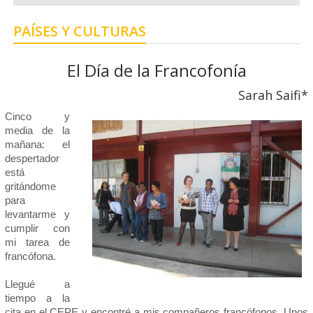
PAÍSES Y CULTURAS
El Día de la Francofonía
Sarah Saifi*
Cinco y
media de la
mañana: el
despertador
está
gritándome
para
levantarme y
cumplir con
mi tarea de
francófona.
Llegué a
tiempo a la
cita en el CEPE y encontré a mis compañeros francófonos. Unos