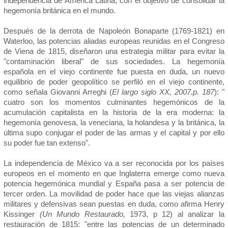
independencia de América Latina, con el objetivo de consolidar la
hegemonía británica en el mundo.
Después de la derrota de Napoleón Bonaparte (1769-1821) en
Waterloo, las potencias aliadas europeas reunidas en el Congreso
de Viena de 1815, diseñaron una estrategia militar para evitar la
"contaminación liberal" de sus sociedades. La hegemonía
española en el viejo continente fue puesta en duda, un nuevo
equilibrio de poder geopolítico se perfiló en el viejo continente,
como señala Giovanni Arreghi (
El largo siglo XX, 2007.p. 187
): "
cuatro son los momentos culminantes hegemónicos de la
acumulación capitalista en la historia de la era moderna: la
hegemonía genovesa, la veneciana, la holandesa y la británica, la
última supo conjugar el poder de las armas y el capital y por ello
su poder fue tan extenso".
La independencia de México va a ser reconocida por los países
europeos en el momento en que Inglaterra emerge como nueva
potencia hegemónica mundial y España pasa a ser potencia de
tercer orden. La movilidad de poder hace que las viejas alianzas
militares y defensivas sean puestas en duda, como afirma Henry
Kissinger
(Un Mundo Restaurado,
1973, p 12) al analizar la
restauración de 1815: "entre las potencias de un determinado