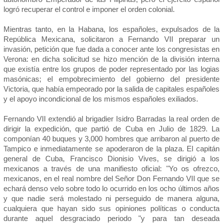
logró recuperar el control e imponer el orden colonial.
Mientras tanto, en la Habana, los españoles, expulsados de la
República Mexicana, solicitaron a Fernando VII preparar un
invasión, petición que fue dada a conocer ante los congresistas en
Verona: en dicha solicitud se hizo mención de la división interna
que existía entre los grupos de poder representado por las logias
masónicas; el empobrecimiento del gobierno del presidente
Victoria, que había empeorado por la salida de capitales españoles
y el apoyo incondicional de los mismos españoles exiliados.
Fernando VII extendió al brigadier Isidro Barradas la real orden de
dirigir la expedición, que partió de Cuba en Julio de 1829. La
componían 40 buques y 3,000 hombres que arribaron al puerto de
Tampico e inmediatamente se apoderaron de la plaza. El capitán
general de Cuba, Francisco Dionisio Vives, se dirigió a los
mexicanos a través de una manifiesto oficial: "Yo os ofrezco,
mexicanos, en el real nombre del Señor Don Fernando VII que se
echará denso velo sobre todo lo ocurrido en los ocho últimos años
y que nadie será molestado ni perseguido de manera alguna,
cualquiera que hayan sido sus opiniones políticas o conducta
durante aquel desgraciado periodo "y para tan deseada