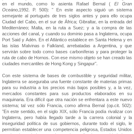
en el mundo, como lo asienta Rafael Bernal (
El Gran
Oceáno
,1992. P. 500): " En este aspecto siguió un sistema
semejante al portugués de tres siglos antes y para ello ocupa
Ciudad del Cabo, en el sur de África; Gibraltar, en la entrada del
Mediterráneo; Malta, en la ruta a Suez; y a la compra de las
acciones del canal, y cuando su dominio pasa a Inglaterra, ocupa
Port Said y Adén. En el Atlántico establece en Santa Helena y en
las islas Malvinas o Falkland, arrebatadas a Argentina, y que
servirán sobre todo como bases carboníferas y para proteger la
ruta de cabo de Hornos. Con ese mismo objeto se han creado las
ciudades mercantiles de Hong Kong y Singapur".
Con este sistema de bases de combustible y seguridad militar,
Inglaterra se aseguraba una fuente constante de materias primas
para su industria a los precios más bajos posibles y, a la vez,
mercados constantes para sus productos elaborados en su
maquinaria. Era difícil que otra nación se enfrentara a este nuevo
sistema; tal vez sólo Francia, como afirma Bernal (op.cit. 502):
"En este sentido, en el siglo XIX, sólo Francia podía rivalizar con
Inglaterra, pero había llegado tarde a la carrera colonial y la
inseguridad política de sus gobiernos, durante todo el siglo, le
permitían establecer una competencia peligrosa, Estados Unidos