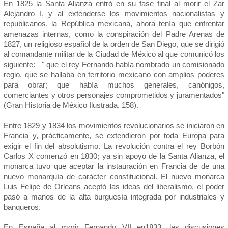
En 1825 la Santa Alianza entró en su fase final al morir el Zar
Alejandro I, y al extenderse los movimientos nacionalistas y
republicanos, la República mexicana, ahora tenía que enfrentar
amenazas internas, como la conspiración del Padre Arenas de
1827, un religioso español de la orden de San Diego, que se dirigió
al comandante militar de la Ciudad de México al que comunicó los
siguiente: " que el rey Fernando había nombrado un comisionado
regio, que se hallaba en territorio mexicano con amplios poderes
para obrar; que había muchos generales, canónigos,
comerciantes y otros personajes comprometidos y juramentados"
(Gran Historia de México Ilustrada. 158).
Entre 1829 y 1834 los movimientos revolucionarios se iniciaron en
Francia y, prácticamente, se extendieron por toda Europa para
exigir el fin del absolutismo. La revolución contra el rey Borbón
Carlos X comenzó en 1830; ya sin apoyo de la Santa Alianza, el
monarca tuvo que aceptar la instauración en Francia de de una
nuevo monarquía de carácter constitucional. El nuevo monarca
Luis Felipe de Orleans aceptó las ideas del liberalismo, el poder
pasó a manos de la alta burguesía integrada por industriales y
banqueros.
En España al morir Fernando VII en1833, las discusiones