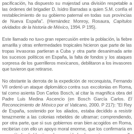
pacificación, ha dispuesto su majestad una división respetable a
las órdenes del brigadier D. Isidro Barradas a quien S.M. confía el
restablecimiento de su gobierno paternal en todas sus provincias
de Nueva España". (Hernández Monroy, Rosaura,
Capítulos
olvidados de la historia de México
, 1994. P 195).
Este llamado no tuvo gran repercusión entre la población, la fiebre
amarilla y otras enfermedades tropicales hicieron que parte de las
tropas invasoras partieran a Cuba y otra parte desanimada ante
los sucesos políticos en España, la falta de fondos y los ataques
sorpresa de los guerrilleros mexicanos, debilitaron a los invasores
que tuvieron que retirarse.
No obstante la derrota de la expedición de reconquista, Fernando
VII ordenó un ataque diplomático contra sus excolonias en Roma,
tal como asienta Don Carlos Bosch, al citar la magnífica obra del
Padre Luis Medina Ascencio (en Bosch García Carlos.
El
Reconocimiento de México por el Vaticano,
2000. P 217): "El Rey
de España, sostenido por los aliados, estaba decidido a resistir
tenazmente a las colonias rebeldes de ultramar; comprendiendo,
por otra parte, que si sus gobiernos eran bien acogidos en Roma,
recibirían con ello un apoyo moral enorme, que los confirmaría en