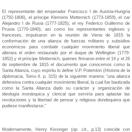
El representante del emperador Francisco I de Austria-Hungría
(1792-1806), el príncipe Klemens Metternich (1773-1859), el zar
Alejandro I de Rusia (1777-1825), el rey Federico Guillermo de
Prusia (1770-1840), así como los representantes ingleses y
franceses, impulsaron en la reunión de Viena de 1815 la
conformación de una alianza de fuerzas militares y subsidios
económicos para combatir cualquier movimiento liberal que
alterara el orden restaurado por el duque de Wellington (1779-
1852) y el príncipe Metternich, quienes firmaron entre el 14 y el 26
de septiembre de 1815 el documento que conocemos como la
Santa Alianza, cuyo espíritu lo define V.P. Potemkin (
Historia de la
diplomacia
, Tomo II. p. 315) de la siguiente manera: "una alianza
defensiva contra cualquier movimiento liberal, la cual fue bautizada
como la Santa Alianza dado su carácter y organización de
ideología monárquica y clerical que serviría para aplastar las
revoluciones y la libertad de pensar y religiosa dondequiera que
pudiese manifestarse."
Modernamente, Henry Kissinger (
op.
cit.
, p.13) coincide con