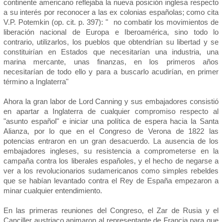
continente americano reflejaba la nueva posición inglesa respecto
a su interés por reconocer a las ex colonias españolas; como cita
V.P. Potemkin (op. cit. p. 397): " no combatir los movimientos de
liberación nacional de Europa e Iberoamérica, sino todo lo
contrario, utilizarlos, los pueblos que obtendrían su libertad y se
constituirían en Estados que necesitarían una industria, una
marina mercante, unas finanzas, en los primeros años
necesitarían de todo ello y para a buscarlo acudirían, en primer
término a Inglaterra"
Ahora la gran labor de Lord Canning y sus embajadores consistió
en apartar a Inglaterra de cualquier compromiso respecto al
"asunto español" e iniciar una política de espera hacia la Santa
Alianza, por lo que en el Congreso de Verona de 1822 las
potencias entraron en un gran desacuerdo. La ausencia de los
embajadores ingleses, su resistencia a comprometerse en la
campaña contra los liberales españoles, y el hecho de negarse a
ver a los revolucionarios sudamericanos como simples rebeldes
que se habían levantado contra el Rey de España empezaron a
minar cualquier entendimiento.
En las primeras reuniones del Congreso, el Zar de Rusia y el
Canciller austriaco animaron al representante de Francia para que