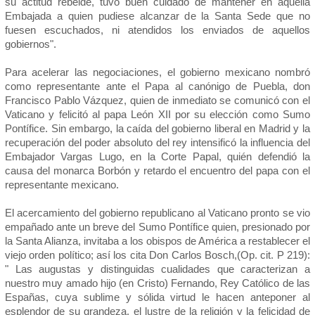
su actitud rebelde, tuvo buen cuidado de mantener en aquella
Embajada a quien pudiese alcanzar de la Santa Sede que no
fuesen escuchados, ni atendidos los enviados de aquellos
gobiernos".
Para acelerar las negociaciones, el gobierno mexicano nombró
como representante ante el Papa al canónigo de Puebla, don
Francisco Pablo Vázquez, quien de inmediato se comunicó con el
Vaticano y felicitó al papa León XII por su elección como Sumo
Pontífice. Sin embargo, la caída del gobierno liberal en Madrid y la
recuperación del poder absoluto del rey intensificó la influencia del
Embajador Vargas Lugo, en la Corte Papal, quién defendió la
causa del monarca Borbón y retardo el encuentro del papa con el
representante mexicano.
El acercamiento del gobierno republicano al Vaticano pronto se vio
empañado ante un breve del Sumo Pontífice quien, presionado por
la Santa Alianza, invitaba a los obispos de América a restablecer el
viejo orden político; así los cita Don Carlos Bosch,(Op. cit. P 219):
" Las augustas y distinguidas cualidades que caracterizan a
nuestro muy amado hijo (en Cristo) Fernando, Rey Católico de las
Españas, cuya sublime y sólida virtud le hacen anteponer al
esplendor de su grandeza, el lustre de la religión y la felicidad de