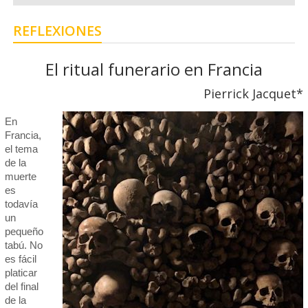
REFLEXIONES
El ritual funerario en Francia
Pierrick Jacquet*
En
Francia,
el tema
de la
muerte
es
todavía
un
pequeño
tabú. No
es fácil
platicar
del final
de la