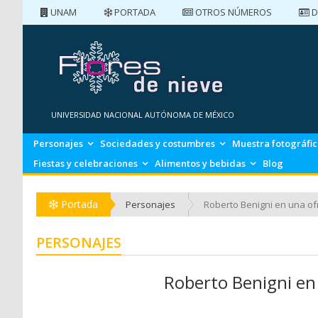
UNAM
PORTADA
OTROS NÚMEROS
D
PORTADA
NÚMEROS ANTERIORES
UNIVERSIDAD NACIONAL AUTÓNOMA DE MÉXICO
Personajes
Sociedades y costumbres
Muestra fotográfi
Fiestas y celebraciones
Alimentos y bebidas
Blog
Portada
Personajes
Roberto Benigni en una o
PERSONAJES
Roberto Benigni en