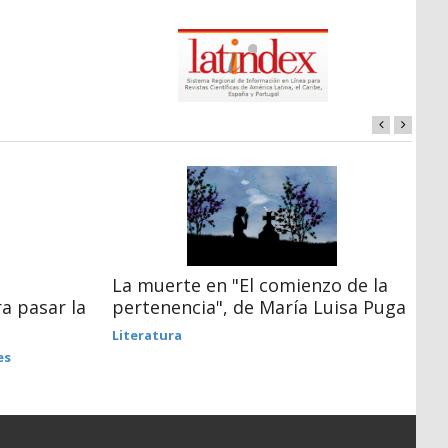
La muerte en "El comienzo de la
O
a pasar la
pertenencia", de María Luisa Puga
F
Literatura
es