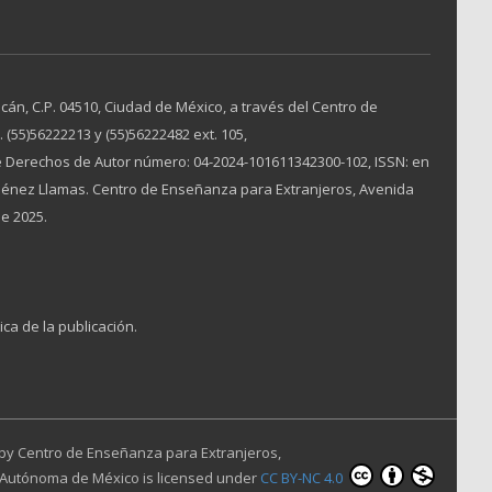
án, C.P. 04510, Ciudad de México, a través del Centro de
(55)56222213 y (55)56222482 ext. 105,
 Derechos de Autor número: 04-2024-101611342300-102, ISSN: en
Jiménez Llamas. Centro de Enseñanza para Extranjeros, Avenida
de 2025.
ica de la publicación.
 by
Centro de Enseñanza para Extranjeros,
 Autónoma de México
is licensed under
CC BY-NC 4.0