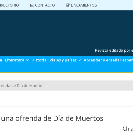
IRECTORIO
CONTACTO
LINEAMIENTOS
DIRECTORIO
CONTACTO
LINEAMIENTOS
Revista editada por
ca
Literatura
Historia
Viajes y países
Aprender y enseñar espa
frenda de Día de Muertos
 una ofrenda de Día de Muertos
Chi