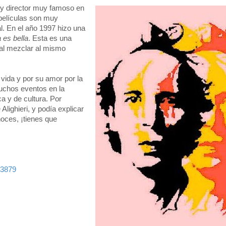
r y director muy famoso en
 películas son muy
l. En el año 1997 hizo una
 es bella
. Esta es una
o al mezclar al mismo
vida y por su amor por la
muchos eventos en la
ca y de cultura. Por
lighieri, y podía explicar
noces, ¡tienes que
13879