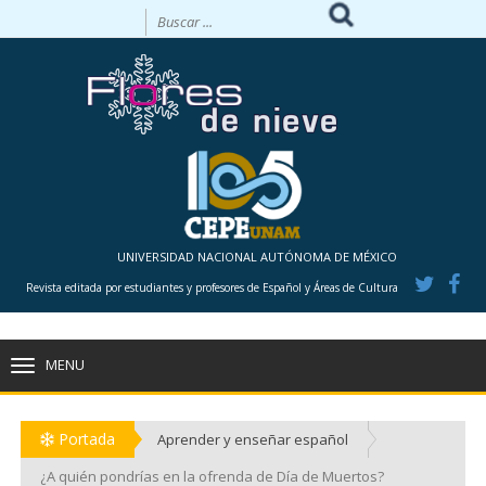
UNIVERSIDAD NACIONAL AUTÓNOMA DE MÉXICO
Revista editada por estudiantes y profesores de Español y Áreas de Cultura
MENU
TOGGLE
NAVIGATION
Portada
Aprender y enseñar español
¿A quién pondrías en la ofrenda de Día de Muertos?