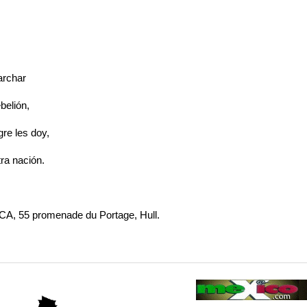
archar
ebelión,
gre les doy,
ra nación.
ECA, 55 promenade du Portage, Hull.