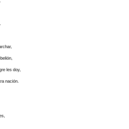
,
.
rchar,
ebelión,
gre les doy,
ra nación.
es,