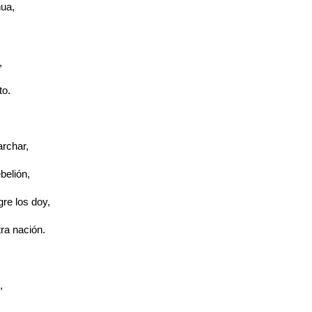
ua,
,
to.
rchar,
ebelión,
gre los doy,
ra nación.
,