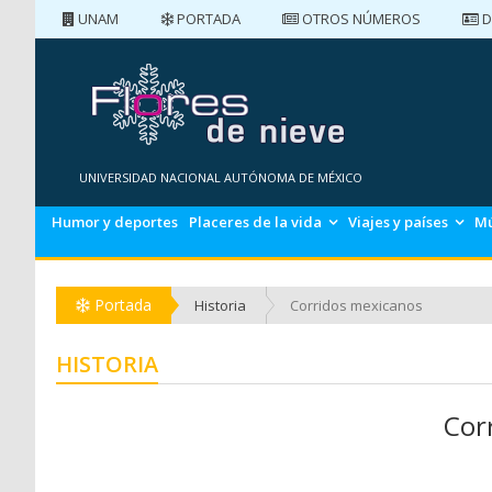
UNAM
PORTADA
OTROS NÚMEROS
D
PORTADA
NÚMEROS ANTERIORES
UNIVERSIDAD NACIONAL AUTÓNOMA DE MÉXICO
Humor y deportes
Placeres de la vida
Viajes y países
Mú
Portada
Historia
Corridos mexicanos
HISTORIA
Cor