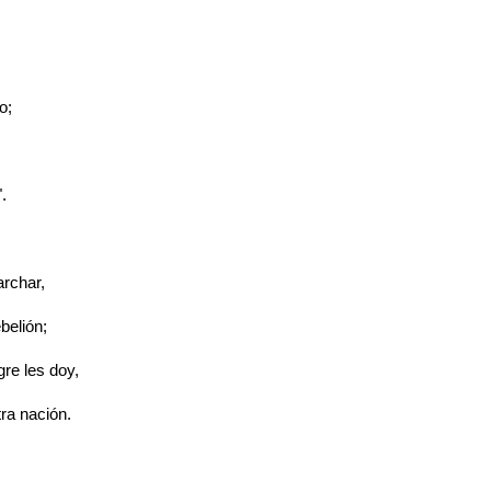
o;
.
rchar,
ebelión;
gre les doy,
ra nación.