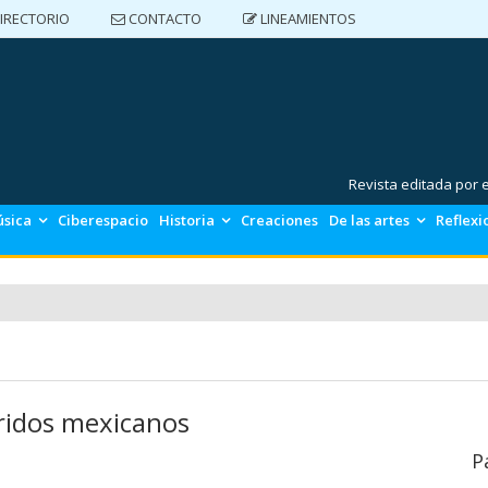
IRECTORIO
CONTACTO
LINEAMIENTOS
DIRECTORIO
CONTACTO
LINEAMIENTOS
Revista editada por
sica
Ciberespacio
Historia
Creaciones
De las artes
Reflexi
ridos mexicanos
P