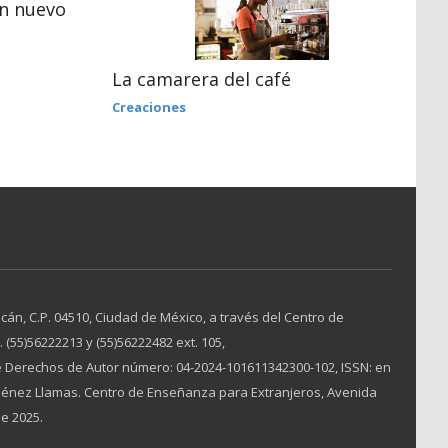
un nuevo
¡
La camarera del café
V
Creaciones
án, C.P. 04510, Ciudad de México, a través del Centro de
(55)56222213 y (55)56222482 ext. 105,
 Derechos de Autor número: 04-2024-101611342300-102, ISSN: en
Jiménez Llamas. Centro de Enseñanza para Extranjeros, Avenida
de 2025.