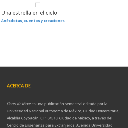
Una estrella en el cielo
Anécdotas, cuentos y creaciones
ACERCA DE
Flores de Nieve
es una publicación semestral editada por la
Universidad Nacional Autónoma de México, Ciudad Universitaria,
Alcaldía Coyoacán, C.P. 04510, Ciudad de México, a través del
Centro de Enseñanza para Extranjeros, Avenida Universidad