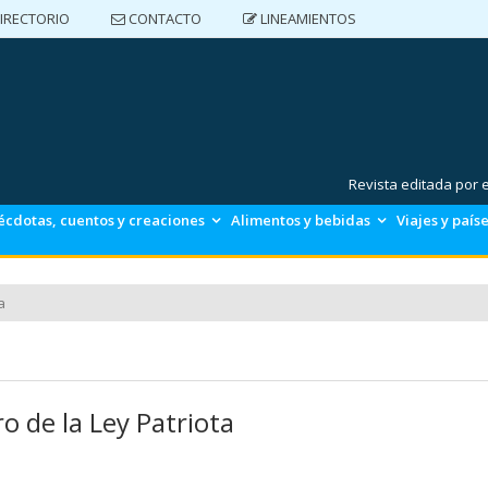
IRECTORIO
CONTACTO
LINEAMIENTOS
DIRECTORIO
CONTACTO
LINEAMIENTOS
Revista editada por
écdotas, cuentos y creaciones
Alimentos y bebidas
Viajes y país
a
ro de la Ley Patriota