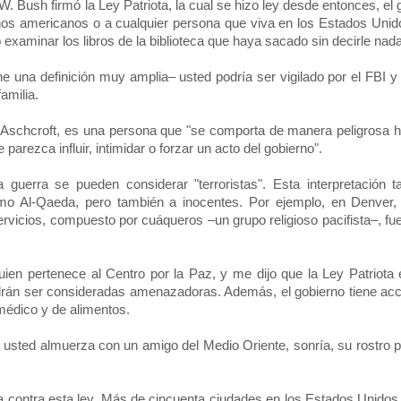
 Bush firmó la Ley Patriota, la cual se hizo ley desde entonces, el 
anos americanos o a cualquier persona que viva en los Estados Unid
 examinar los libros de la biblioteca que haya sacado sin decirle nada
ne una definición muy amplia– usted podría ser vigilado por el FBI y 
amilia.
 Aschcroft, es una persona que "se comporta de manera peligrosa ha
 parezca influir, intimidar o forzar un acto del gobierno".
 guerra se pueden considerar "terroristas". Esta interpretación 
omo Al-Qaeda, pero también a inocentes. Por ejemplo, en Denver, 
icios, compuesto por cuáqueros –un grupo religioso pacifista–, fue 
en pertenece al Centro por la Paz, y me dijo que la Ley Patriota
 podrán ser consideradas amenazadoras. Además, el gobierno tiene ac
médico y de alimentos.
i usted almuerza con un amigo del Medio Oriente, sonría, su rostro p
ta contra esta ley. Más de cincuenta ciudades en los Estados Unido