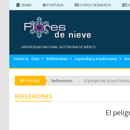
UNAM
PORTADA
OTROS NÚMEROS
D
PORTADA
NÚMEROS ANTERIORES
UNIVERSIDAD NACIONAL AUTÓNOMA DE MÉXICO
Historia
Cine
Reflexiones
Leyendas y tradiciones
An
Portada
Reflexiones
El peligro de la Ley Patriot
REFLEXIONES
El pelig