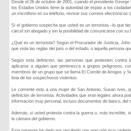
Desde el 26 de octubre de 2001, cuando el presidente George W.
los Estados Unidos tiene la autoridad de espiar a los ciudad
un micrófono en su teléfono, revisar sus correos electrónicos o
Si el gobierno sospecha que usted es un terrorista –lo que tie
cárcel sin abogado y sin la posibilidad de comunicarse con su f
¿Qué es un terrorista? Según el Procurador de Justicia, John
que viola las reglas del país o del estado, o aquella persona que
Según esta definición, las personas que protesten contra la
aplicarse a alguien que pertenezca a grupos peligrosos, c
miembros de un grupo que se llama El Comité de Amigos y Serv
lista de los sospechosos violentos.
Le comenté esto a una mujer de San Antonio, Susan Ives, qui
definición de terrorista. Actividades que eran legales ahora
información muy personal, incluso documentos de banco, del 
Además, si usted protesta contra la guerra o, más increíble, s
la cámara del gobierno.
Esta paranoia ha dado por resultado una reacción muy violen