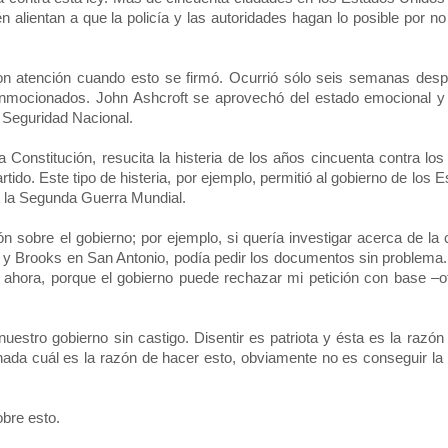
 alientan a que la policía y las autoridades hagan lo posible por no
n atención cuando esto se firmó. Ocurrió sólo seis semanas desp
onmocionados. John Ashcroft se aprovechó del estado emocional y
a Seguridad Nacional.
a Constitución, resucita la histeria de los años cincuenta contra lo
do. Este tipo de histeria, por ejemplo, permitió al gobierno de los 
 la Segunda Guerra Mundial.
n sobre el gobierno; por ejemplo, si quería investigar acerca de la
ly y Brooks en San Antonio, podía pedir los documentos sin problema
ia ahora, porque el gobierno puede rechazar mi petición con base –o
uestro gobierno sin castigo. Disentir es patriota y ésta es la razón 
nada cuál es la razón de hacer esto, obviamente no es conseguir la l
obre esto.