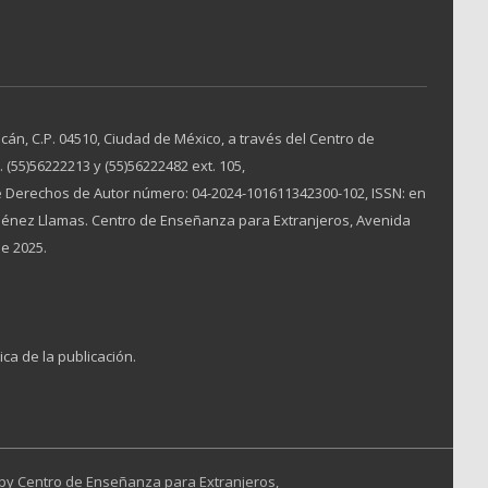
án, C.P. 04510, Ciudad de México, a través del Centro de
(55)56222213 y (55)56222482 ext. 105,
 Derechos de Autor número: 04-2024-101611342300-102, ISSN: en
Jiménez Llamas. Centro de Enseñanza para Extranjeros, Avenida
de 2025.
ica de la publicación.
 by
Centro de Enseñanza para Extranjeros,