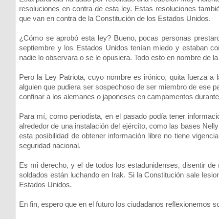
resoluciones en contra de esta ley. Estas resoluciones también
que van en contra de la Constitución de los Estados Unidos.
¿Cómo se aprobó esta ley? Bueno, pocas personas prestaro
septiembre y los Estados Unidos tenían miedo y estaban c
nadie lo observara o se le opusiera. Todo esto en nombre de l
Pero la Ley Patriota, cuyo nombre es irónico, quita fuerza a l
alguien que pudiera ser sospechoso de ser miembro de ese parti
confinar a los alemanes o japoneses en campamentos durante
Para mí, como periodista, en el pasado podía tener informació
alrededor de una instalación del ejército, como las bases Nel
esta posibilidad de obtener información libre no tiene vigenc
seguridad nacional.
Es mi derecho, y el de todos los estadunidenses, disentir de n
soldados están luchando en Irak. Si la Constitución sale lesio
Estados Unidos.
En fin, espero que en el futuro los ciudadanos reflexionemos s