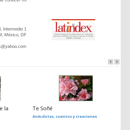
, Intermedio 1
 México, DF
us@yahoo.com
e la
Te Soñé
¿
s
Anécdotas, cuentos y creaciones
M