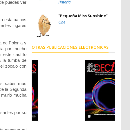
nde puedes ver
Historia
"Pequeña Miss Sunshine"
ta estatua nos
Cine
rentes lugares
a de Polonia y
OTRAS PUBLICACIONES ELECTRÓNICAS
onia por mucho
 este castillo
á la tumba de
 el zócalo con
res saber más
 de la Segunda
lá murió mucha
esantes por su
 de conocer mi