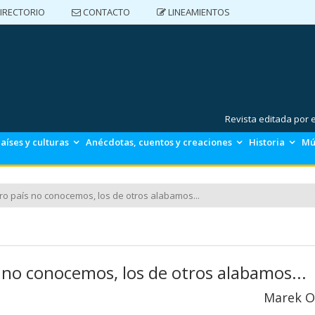
IRECTORIO
CONTACTO
LINEAMIENTOS
DIRECTORIO
CONTACTO
LINEAMIENTOS
Revista editada por
aíses y culturas
Anécdotas, cuentos y creaciones
Historia
Mú
ro país no conocemos, los de otros alabamos...
 no conocemos, los de otros alabamos...
Marek O