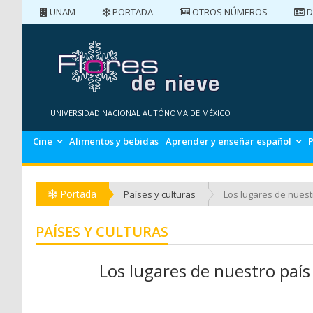
UNAM
PORTADA
OTROS NÚMEROS
D
PORTADA
NÚMEROS ANTERIORES
UNIVERSIDAD NACIONAL AUTÓNOMA DE MÉXICO
Cine
Alimentos y bebidas
Aprender y enseñar español
P
Portada
Países y culturas
Los lugares de nuest
PAÍSES Y CULTURAS
Los lugares de nuestro país