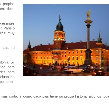
s propios
ere decir
eresantes
n Paris o
ares muy
 país, su
lonia. Si,
ico para
des para
ncluso ir a
 Empezamos
 más corta. Y como cada pais tiene su propia historia, algunos lug