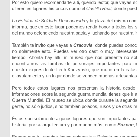
Por esto quiero recomendarte a ti, querido lector, que vayas 
diferentes lugares históricos como el
Castillo Real
, donde pued
La Estatua de Soldado Desconocido
y la plaza del mismo nomb
informa, que en este lugar podemos rendir honor a todos los s
del mundo defendiendo nuestra patria y luchando por nuestra 
También te invito que vayas a
Cracovia
, donde puedes conoce
no solamente esto. Puedes ver otro castillo muy interesan
tiempo. Ahorita hay allí un museo que nos presenta no sólo 
encontramos las tumbas de personajes importantes para mi
nuestro expresidente Lech Kaczynski, que murió en la catás
el ayutamiento y un lugar donde se venden muchas artesanías 
Pero todos estos lugares nos presentan la historia desde
informaciones sobre la segunda guerra mundial tienes que ir 
Guerra Mundial. El museo se ubica donde durante la segunda 
gente, no sólo judios, sino también polacos, rusos y de otras na
Éstos son solamente algunos lugares que son importantes par
historia, por su arquitectura y por mucho más, como
Poznan
,
Espero que tu, querido lector, quieras ir a Polonia en un mo