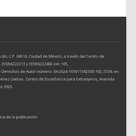
án, C.P. 04510, Ciudad de México, a través del Centro de
(55)56222213 y (55)56222482 ext. 105,
 Derechos de Autor número: 04-2024-101611342300-102, ISSN: en
Jiménez Llamas. Centro de Enseñanza para Extranjeros, Avenida
de 2025.
ica de la publicación.