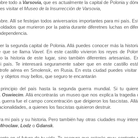
sobre todo a
Varsovia,
que es actualmente la capital de Polonia y dó
es visitar el
Museo de la Insurrección de Varsovia
,
re. Allí se festejan todos aniversarios importantes para mi país. Es
oldados que murieron por la patria durante diferetnes luchas en dife
independencia.
r la segunda capital de Polonia. Allá puedes conocer más la histori
te que se llama
Vavel
. En este castillo vivieron los reyes de Pol
la historia de este lugar, sino también diferentes artesanías. En
 país. Te interesará seguramente saber que en este castillo est
trofe aérea en Smolensk, en Rusia. En esta ciudad puedes visitar
y objetos muy bellos, que seguro te encantarán
 principio del país hasta la segunda guerra mundial. Si tu quie
a
Oswiecim
. Allá encontrarás un museo que nos explica la tragedia
guerra fue el campo concentración que dirigieron los fascistas. Al
cionalidades, a quienes los fascistas quisieron destruir.
a mi país y su historia. Pero también hay otras ciudades muy inter
Wroclaw
,
Lodz
o
Gdansk
.
mento en el futuro de tu vida. Te aseguro que estarás muy contento