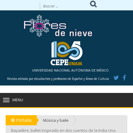
UNIVERSIDAD NACIONAL AUTÓNOMA DE MÉXICO
Revista editada por estudiantes y profesores de Español y Áreas de Cultura
MENU
TOGGLE
NAVIGATION
Portada
Música y baile
Bayadère, ballet inspirado en dos cuentos de la India Una